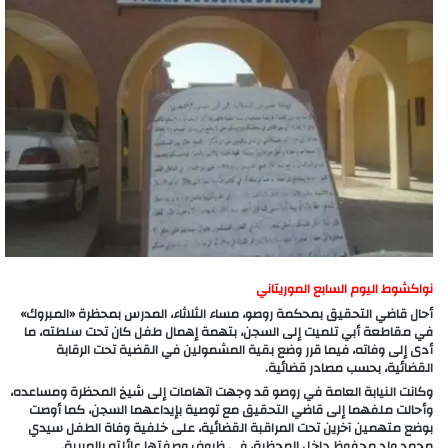
نواكشوط اليوم السابع الموريتاني
أحال قاضي التحقيق بمحكمة روصو، مساء الثلاثاء، المدرس بمحظرة «المبروك»
في مقاطعة أبي تلميت إلى السجن، بتهمة إهمال طفل كان تحت سلطته، ما
أدى إلى وفاته، فيما قرر وضع بقية المشمولين في القضية تحت الرقابة
القضائية، بحسب مصادر قضائية.
وكانت النيابة العامة في روصو قد وجهت اتهامات إلى شيخ المحظرة ومساعده،
وأحالت ملفهما إلى قاضي التحقيق مع توصية بإيداعهما السجن، كما أوصت
بوضع متهمين آخرين تحت المراقبة القضائية، على خلفية وفاة الطفل سيدي
محمد ولد محفوظ داخل المحظرة، في ظروف وصفتها عائلته بالمريبة.