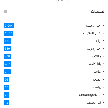
تصنيفات
أخبار وطنية
3٬004
اخبار الولايات
2٬105
آراء
567
أخبار دولية
539
مقالات
478
ولنا كلمة
457
ثقافة
213
الصحة
96
رياضة
55
Uncategorized
23
غير مصنف
12