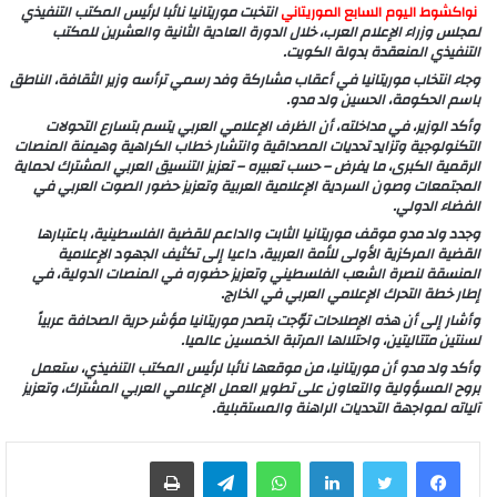
نواكشوط اليوم السابع الموريتاني
انتخبت موريتانيا نائبا لرئيس المكتب التنفيذي
لمجلس وزراء الإعلام العرب، خلال الدورة العادية الثانية والعشرين للمكتب
التنفيذي المنعقدة بدولة الكويت.
وجاء انتخاب موريتانيا في أعقاب مشاركة وفد رسمي ترأسه وزير الثقافة، الناطق
باسم الحكومة، الحسين ولد مدو.
وأكد الوزير، في مداخلته، أن الظرف الإعلامي العربي يتسم بتسارع التحولات
التكنولوجية وتزايد تحديات المصداقية وانتشار خطاب الكراهية وهيمنة المنصات
الرقمية الكبرى، ما يفرض – حسب تعبيره – تعزيز التنسيق العربي المشترك لحماية
المجتمعات وصون السردية الإعلامية العربية وتعزيز حضور الصوت العربي في
الفضاء الدولي.
وجدد ولد مدو موقف موريتانيا الثابت والداعم للقضية الفلسطينية، باعتبارها
القضية المركزية الأولى للأمة العربية، داعيا إلى تكثيف الجهود الإعلامية
المنسقة لنصرة الشعب الفلسطيني وتعزيز حضوره في المنصات الدولية، في
إطار خطة التحرك الإعلامي العربي في الخارج.
وأشار إلى أن هذه الإصلاحات توّجت بتصدر موريتانيا مؤشر حرية الصحافة عربياً
لسنتين متتاليتين، واحتلالها المرتبة الخمسين عالميا.
وأكد ولد مدو أن موريتانيا، من موقعها نائبا لرئيس المكتب التنفيذي، ستعمل
بروح المسؤولية والتعاون على تطوير العمل الإعلامي العربي المشترك، وتعزيز
آلياته لمواجهة التحديات الراهنة والمستقبلية.
لينكدإن
واتساب
تيلقرام
طباعة