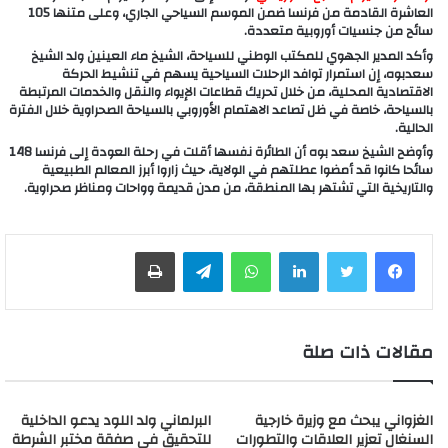
العاشرة القادمة من فرنسا ضمن الموسم السياحي الجاري، وعلى متنها 105
سائح من جنسيات أوروبية متعددة.
وأكد المدير الجهوي للمكتب الوطني للسياحة، الشيخ ماء العينين ولد الشيخ
سعدبوه، إن استمرار توافد الرحلات السياحية يسهم في تنشيط الحركة
الاقتصادية المحلية، من خلال تحريك قطاعات الإيواء والنقل والخدمات المرتبطة
بالسياحة، خاصة في ظل تصاعد الاهتمام الأوروبي بالسياحة الصحراوية خلال الفترة
الحالية.
وأوضح الشيخ سعد بوه أن الطائرة نفسها أقلت في رحلة العودة إلى فرنسا 148
سائحا كانوا قد أمضوا عطلتهم في الولاية، حيث زاروا أبرز المعالم الطبيعية
والتاريخية التي تشتهر بها المنطقة، من مدن قديمة وواحات ومناظر صحراوية.
لينكدإن
واتساب
تيلقرام
طباعة
مقالات ذات صلة
الغزواني يبحث مع وزيرة خارجية
البرلماني ولد اللود يدعو الداخلية
السنغال تعزير العلاقات والتطورات
للتحقيق في صفقة مختبر الشرطة