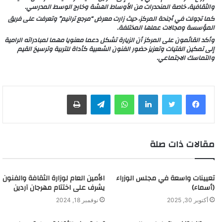
والثقافية، خاصة المنحدرات من الأوساط الهشة وخارج الوسط المدرسي.
كما تجولت في أجنحة المركز، حيث زارت معرض “مرجع ترانيم” وتعرفت على فريق
المؤسسة ومجالات عملها المختلفة.
وأكد القائمون على المركز أن الزيارة تشكل دعما معنويا مهما لمبادراته الرامية
إلى تمكين الفتيات وتعزيز حضور الفنون الشعبية كأداة للتربية وترسيخ القيم
والتماسك الاجتماعي.
لينكدإن
واتساب
تيلقرام
طباعة
مقالات ذات صلة
تعيينات واسعة في مجلس الوزراء
الأمين العام لوزارة الثقافة والفنون
(أسماء)
يشرف على اختتام مهرجان آردين
أكتوبر 30, 2025
نوفمبر 18, 2024