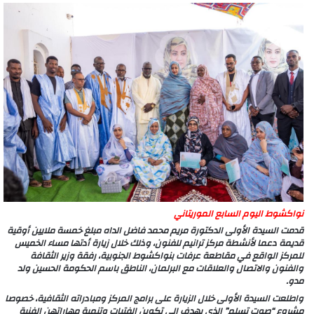
نواكشوط اليوم السابع الموريتاني
قدمت السيدة الأولى الدكتورة مريم محمد فاضل الداه مبلغ خمسة ملايين أوقية
قديمة دعما لأنشطة مركز ترانيم للفنون، وذلك خلال زيارة أدتها مساء الخميس
للمركز الواقع في مقاطعة عرفات بنواكشوط الجنوبية، رفقة وزير الثقافة
والفنون والاتصال والعلاقات مع البرلمان، الناطق باسم الحكومة الحسين ولد
مدو.
واطلعت السيدة الأولى خلال الزيارة على برامج المركز ومبادراته الثقافية، خصوصا
مشروع “صوت تسلم” الذي يهدف إلى تكوين الفتيات وتنمية مهاراتهن الفنية