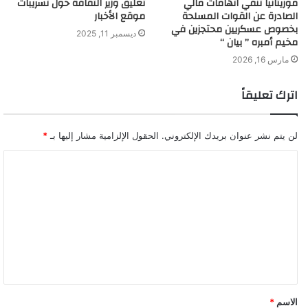
موريتانيا تنفي اتهامات مالي
تعليق وزير الثقافة حول تسريبات
الصادرة عن القوات المسلحة
موقع الأخبار
بخصوص عسكريين محتجزين في
ديسمبر 11, 2025
مخيم أمبره ” بيان “
مارس 16, 2026
اترك تعليقاً
لن يتم نشر عنوان بريدك الإلكتروني.
الحقول الإلزامية مشار إليها بـ
*
ا
ل
ت
ع
ل
ي
ق
الاسم
*
*