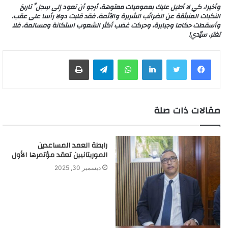
وأخيرا، كي لا أطيل عليك بعموميات معتوهة، أرجو أن تعود إلى سِجلِّ تاريخ
النكبات المنبثقة عن الضرائب الشريرة والآثمة، فقد قلبت دولا رأسا على عقب،
وأسقطت حكاما وجبابرة، وحركت غضب أكثر الشعوب استكانة ومسالمة، فلا
تغتر، سيّدي!
لينكدإن
واتساب
تيلقرام
طباعة
مقالات ذات صلة
رابطة العمد المساعدين
الموريتانيين تعقد مؤتمرها الأول
ديسمبر 30, 2025