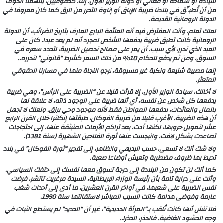
سيادة أو سماحة أو معالي أو دولةَ الوزير الأول، إننا، كحقوقيين، يلتهمنا الخوف
من أن تُطبِّق في بلادنا ضريبة الإباق أو إتاوة التحرر من الرق كما كان معروفا في
الدولة الرومانية القديمة.
لعلك تعلم، وأنت المفترض فيه أنه العلاّمة البارع العارف بتاريخ الضرائب، أن الدولة
الرومانية كانت تطبق ضريبة يدفعها الشخص لمجرد أنه لم يعد عبدا. كان على
العبد الذي تحرر، لأي سبب، أن يمر على مصالح تحصيل الضريبة، لتحدد سعره في
السوق، ومن ثم يدفع للحكام 10% من ذلك السعر كشرط “قانوني” لتحرره..
إنها مصيبة شنيعة ونكبة غير مسبوقة، نرجو النجاة منها في مسارنا الحقوقي
المتعثر.
لا أخالك، سيادة الوزير الأول، إلا قرأت قليلا عن “الضريبة على الرأس”، وهي ضريبة
يدفعها كل شخص عن نفسه، أي أنها ضريبة على الوجود ذاته، لا علاقة لها
بالمال والعائدات، يدفعها المواطن فقط لأنه موجود وحي يرزق. ولعلك لا تجهل
أن هذه الضريبة، الأغرب قليلا من ضريبة الفوكال، طبقتها إنكلترا خلال القرن الرابع
عشر لتمويل حروبها، لكنها أدت، بعد تراكم الأزمات المنبثقة عنها، إلى احتجاجات
تصاعدت بشكل لافت، وانبجست عنها ثورة الفلاحين الشهيرة (سنة 1381).
ولا شك أنك لا تسعى، حسب البديهي والظاهر، إلى تفجير “ثورة الفوكال” في بلاد
تحيط بها ظروف مضطربة وتعيش أوضاعا صعبة.
كما أنك لن تكون من البلادة إلى درجة تسوق معها نفسك إلى حتفك السياسي.
وأنت على دراية تامة بأن رئيسة الوزراء البريطانية، السيدة مرغريت تاتشر، فرضت
نفس الضريبة على شعبها، في أواخر القرن العشرين، ما أدى إلى أحداث شغب
عارمة وفوضى هدامة كانت السبب المباشر لاستقالتها سنة 1990.
فلا تنسَ أنها كانت تُلقب بـ”المرأة الحديدية”، غير أن “الحديد” لم يستطع الثبات في
وجه الحشود الغاضبة. فالحذر، الحذر!..