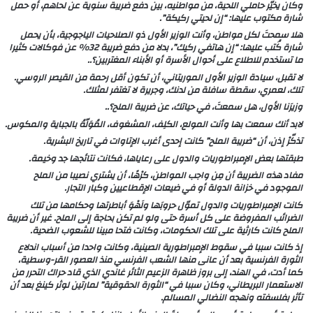
وكان يخيّر حاملي اللحية، من مواطنيه، بين دفع ضريبة سنوية عن لحاهم، أو حمل
شارة مكتوب عليها: “إن لحيتي ركيكة”.
هلا سمحتَ لكل مواطن، وأنت الوزير الأول ذو الصلاحيات الياجوجية، بأن يحمل
شارة كُتب عليها: “إن هاتفي ركيك”، بدلا من دفع ضريبة 32% عن فوكالات كثيرا
ما تستخدم للاطلاع على أحوال الأسرة أو الأبناء المغتربين؟..
لا تقبل، سيادة الوزير الأول الموريتاني، أن تكون أقل رحمة من القيصر الروسي.
تلك، لعمري، سقطة سافلة من لدنك، وجريرة لا تغتفر لمثلك.
وزيرَنا الأول، هل سمعتَ، في حياتك، عن ضريبة الملح؟..
لابد أنك سمعت بها وأنت المولع، الكلِف، المشغوف، المُوَلّهُ بالجباية والمكوس.
تذكّرْ إذن، أن “ضريبة الملح” كانت إحدى أغرب الإتاوات في تاريخ البشرية.
طبقتها بعض الإمبراطوريات والدول على رعاياها، فكانت نتائجها جد وخيمة.
مفاد هذه الضريبة أن مِن واجب المواطن، كرْهًا، أن يشتري نصيبا من الملح
الموجود في خزانة الدولة أو في ضيعات الإقطاعيين وكبار التجار.
كانت الإمبراطوريات والدول تموّل حروبَها ولَهْوَ أباطرتها وحكامها من تلك
الضرائب المفروضة على كل أسرة حتى ولو لم تكن بحاجة إلى الملح. غير أن ضريبة
الملح كانت كارثية على تلك الحكومات، وكانت فتحا مبينا للشعوب الضحية.
إذ كانت سببا في سقوط الإمبراطورية الصينية، وكانت واحدا من أسباب اندلاع
الثورة الفرنسية بعد أن عانى منها الشعب الفرنسي منذ العصور القر-وسطية،
كما أدت، في الهند، إلى بروز ظاهرة الزعيم الثائر غاندي الذي قاد حراك التحرر من
الاستعمار البريطاني، وكان سببا في “الثورة الحقوقية” لمارتين لوثر كينغ بعد أن
تأثر بفلسفته ونهجه النضالي المسالم.