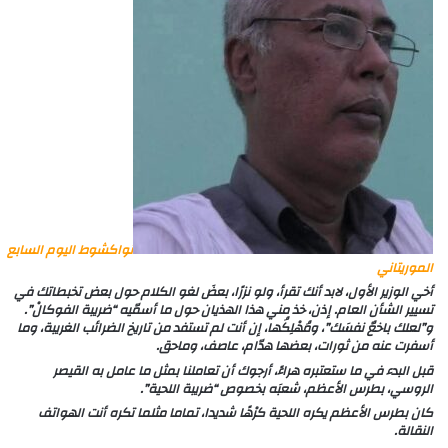
نواكشوط اليوم السابع
الموريتاني
أخي الوزير الأول، لابد أنك تقرأ، ولو نزرًا، بعضَ لغو الكلام حول بعض تخبطاتك في
تسيير الشأن العام. إذن، خذ مني هذا الهذيان حول ما أسمّيه “ضريبة الفوكالْ”.
و”لعلك باخعٌ نفسَك”، ومُهْلِكُها، إن أنت لم تستفد من تاريخ الضرائب الغريبة، وما
أسفرت عنه من ثورات، بعضها هدّام، عاصف، وماحق.
قبل البدء في ما ستعتبره هراءً، أرجوك أن تعاملنا بمثل ما عامل به القيصر
الروسي، بطرس الأعظم، شعبَه بخصوص “ضريبة اللحية”.
كان بطرس الأعظم يكره اللحية كرْهًا شديدا، تماما مثلما تكره أنت الهواتف
النقالة.