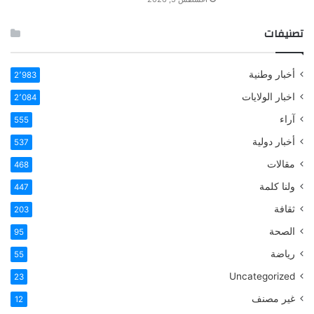
تصنيفات
أخبار وطنية
2٬983
اخبار الولايات
2٬084
آراء
555
أخبار دولية
537
مقالات
468
ولنا كلمة
447
ثقافة
203
الصحة
95
رياضة
55
Uncategorized
23
غير مصنف
12