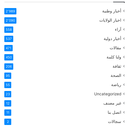
أخبار وطنية
2٬989
اخبار الولايات
2٬090
آراء
558
أخبار دولية
537
مقالات
471
ولنا كلمة
450
ثقافة
206
الصحة
95
رياضة
55
Uncategorized
23
غير مصنف
12
اتصل بنا
11
سجالات
2