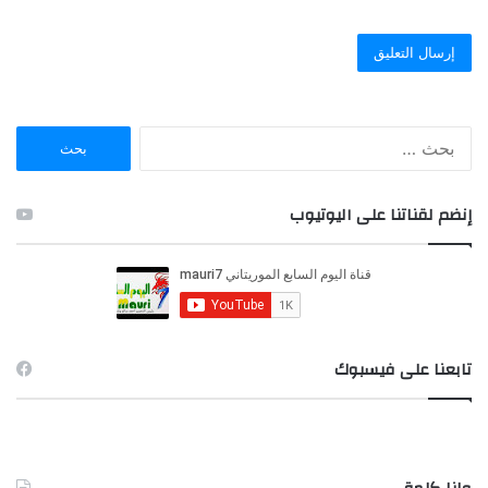
ا
ل
ب
ح
إنضم لقناتنا على اليوتيوب
ث
ع
ن
:
تابعنا على فيسبوك