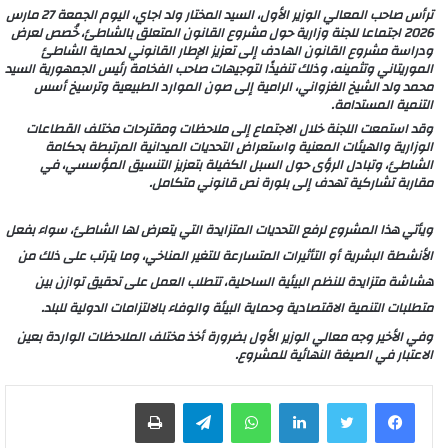
ترأس صاحب المعالي الوزير الأول، السيد المختار ولد اجاي، اليوم الجمعة 27 مارس
2026 اجتماعا للجنة وزارية حول مشروع القانون المتعلق بالشاطئ، خُصص لعرض
ودراسة مشروع القانون الهادف إلى تعزيز الإطار القانوني لحماية الشاطئ
الموريتاني وتثمينه، وذلك تنفيذًا لتوجيهات صاحب الفخامة رئيس الجمهورية السيد
محمد ولد الشيخ الغزواني، الرامية إلى صون الموارد الطبيعية وترسيخ أسس
التنمية المستدامة.
وقد استمعت اللجنة خلال الاجتماع إلى ملاحظات ومقترحات مختلف القطاعات
الوزارية والهيئات المعنية واستعراض التحديات الميدانية المرتبطة بحكامة
الشاطئ، وتبادل الرؤى حول السبل الكفيلة بتعزيز التنسيق المؤسسي، في
مقاربة تشاركية تهدف إلى بلورة نص قانوني متكامل.
ويأتي هذا المشروع لرفع التحديات المتزايدة التي يتعرض لها الشاطئ، سواء بفعل
الأنشطة البشرية أو التأثيرات المتسارعة للتغير المناخي، وما يترتب على ذلك من
هشاشة متزايدة للنظم البيئية الساحلية، تتطلب العمل على تحقيق توازن بين
متطلبات التنمية الاقتصادية وحماية البيئة والوفاء بالالتزامات الدولية للبلد.
وفي الأخير وجه معالي الوزير الأول بضرورة أخذ مختلف الملاحظات الواردة بعين
الاعتبار في الصيغة النهائية للمشروع.
لينكدإن
واتساب
تيلقرام
طباعة