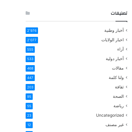
تصنيفات
أخبار وطنية
2٬976
اخبار الولايات
2٬077
آراء
555
أخبار دولية
533
مقالات
468
ولنا كلمة
447
ثقافة
203
الصحة
95
رياضة
55
Uncategorized
23
غير مصنف
12