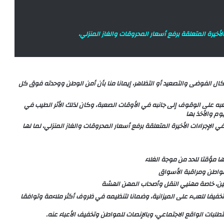
أخيرة المتعلقة برفع أسعار المحروقات والغاز المنزلي،
ال الفوضى والتصعيد أو التظاهر، إيمانا منا بأن أمن الوطن ووحدته فوق كل
به على الوقوف إلى جانبه في الأوقات الصعبة، وكان لذلك الأثر الطيب في
م والأخذ بها
لإجراءات الأخيرة المتعلقة برفع أسعار المحروقات والغاز المنزلي، لما لها
ا مؤقتا للحد من موجة الغلاء
لمواطن ومراقبة الأسواق
طنين، خاصة مهنيي النقل وأصحاب المهن الهشة
جيل الحوار الوطني المرتقب إلى نهاية السنة الجارية أو بداية 2027، تخفيفا للعبء على الميزانية، وضمانا لتنظيمه في ظروف أكثر ملاءمة وتوافقا
تطلبات الواقع الاجتماعي، وبالإنصات للمواطن وتخفيف الأعباء عنه.