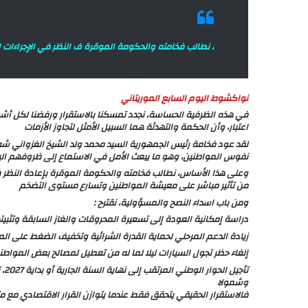
، نطالب فخامته والحكومة الموقرة ف النظر في الإجراءات ال
نواكشوط اليوم السابع الموريتاني
في هذه الظرفية الحساسة، نجدد تمسكنا بالاستقرار ورفضنا لكل أشك
اعتبار، وأن الحكمة والتهدئة هما السبيل الأمثل لتجاوز الأزمات
لقد عود فخامة رئيس الجمهورية السيد محمد ولد الشيخ الغزواني شع
نفوس المواطنين، وهو ما يبعث الأمل في الاستماع إلى ظروفهم اليو
وعلى هذا الأساس، نطالب فخامته والحكومة الموقرة بإعادة النظر في ا
من تأثير مباشر على معيشة المواطنين وتسارع مستوى التضخم
ومن باب اسداء النصح والمسؤولية، نقترح :
دراسة إمكانية العودة إلى تسعيرة المحروقات والغاز السابقة وتثبيته
زيادة الدعم المرحلي لحماية القدرة الشرائية وتخفيف الضغط على ا
إلغاء حظر تجول السيارات ليلا لما له من تعطيل لمصالح بعض الموا
تأ
وشمولا
فالاستقرار الحقيقي يتحقق فقط عندما يتوازن القرار الاقتصادي مع م