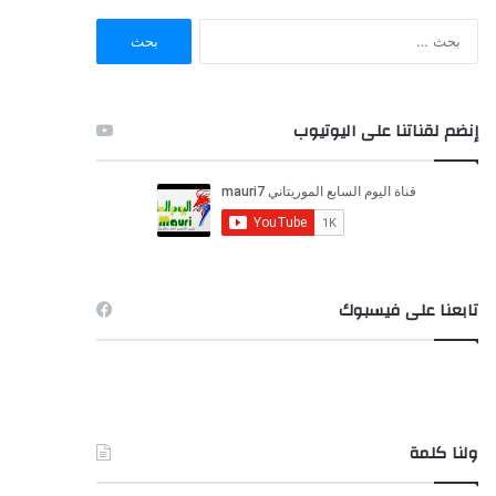
ا
ل
ب
ح
ث
إنضم لقناتنا على اليوتيوب
ع
ن
:
تابعنا على فيسبوك
ولنا كلمة