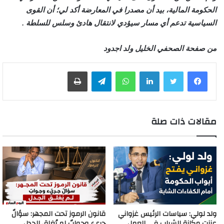
الحكومة المالية، بيد أن مصدرا في المعارضة أكد لي؛ أن القوى
السياسية تدعم أي مسار سيؤدي لانتقال هادئ وسلس للسلطة .
من صفحة الصحفي الخليل ولد اجدود
لينكدإن
واتساب
تيلقرام
طباعة
مقالات ذات صلة
ولد لولي: سياسات الرئيس غزواني
قانون الرموز تحت المجهر: سؤالٌ
عززت مكانة الشباب في العمل
جريء وجوابٌ لم يُغلق الجدل