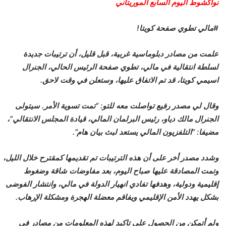
نواكشوط اليوم السابع الموريتاني
#مالي تطوي صفحة كويتا!
علمت من مصادر دبلوماسية غربية، قبل قليل، أن ترتيبات جديدة
لسلطة انتقالية في مالي، تطوي صفحة الرئيس الحالي، الجنرال
اسيمي كويتا، قد تم الاتفاق عليها، وستعلن في وقت لاحق.
وقال لي مصدر رفيع تواصلت معه للتو: “تمت تسوية الأمر. سيتولى
الجنرال مالك دياو، رئيس البرلمان المالي، قيادة المجلس الانتقالي”،
مضيفا: “التلفزيون المالي يستعد لبث بيان هام”.
وشدد مصدر أخر على أن هذه الترتيبات تم تقديمها كمقترح خلال الليل،
وتمت المصادقة عليها صباح اليوم، بعد مفاوضات شاقة وضغوط
إقليمية ودولية، وهدفها تفادي انهيار الدولة في مالي، وانتشار الفوضى
بشكل يهدد الأمن الإقليمي ويفاقم معضلة الهجرة ومشكلة الإرهاب.
ولم أتمكن من الحصول على تاكيد لهذه المعلومات من مصادر في