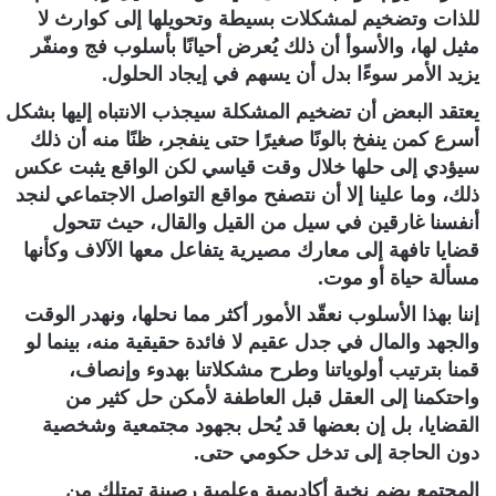
للذات وتضخيم لمشكلات بسيطة وتحويلها إلى كوارث لا
مثيل لها، والأسوأ أن ذلك يُعرض أحيانًا بأسلوب فج ومنفّر
يزيد الأمر سوءًا بدل أن يسهم في إيجاد الحلول.
يعتقد البعض أن تضخيم المشكلة سيجذب الانتباه إليها بشكل
أسرع كمن ينفخ بالونًا صغيرًا حتى ينفجر، ظنًا منه أن ذلك
سيؤدي إلى حلها خلال وقت قياسي لكن الواقع يثبت عكس
ذلك، وما علينا إلا أن نتصفح مواقع التواصل الاجتماعي لنجد
أنفسنا غارقين في سيل من القيل والقال، حيث تتحول
قضايا تافهة إلى معارك مصيرية يتفاعل معها الآلاف وكأنها
مسألة حياة أو موت.
إننا بهذا الأسلوب نعقّد الأمور أكثر مما نحلها، ونهدر الوقت
والجهد والمال في جدل عقيم لا فائدة حقيقية منه، بينما لو
قمنا بترتيب أولوياتنا وطرح مشكلاتنا بهدوء وإنصاف،
واحتكمنا إلى العقل قبل العاطفة لأمكن حل كثير من
القضايا، بل إن بعضها قد يُحل بجهود مجتمعية وشخصية
دون الحاجة إلى تدخل حكومي حتى.
المجتمع يضم نخبة أكاديمية وعلمية رصينة تمتلك من