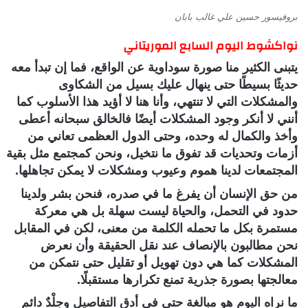
بروفيسور حسين علي غالب بابان
نواكشوط اليوم السابع الموريتاني
يتبنى الكثير منا صورة سوداوية عن الواقع، فما إن تبدأ معه
حديثًا بسيطًا حتى ينهال عليك بسيل من الشكاوى
والمشكلات التي لا تنتهي، وأنا هنا لا أؤيد هذا الأسلوب كما
أنني لا أنكر وجود المشكلات أيضًا فالخالق سبحانه أعطى
وأخذ والكمال له وحده، وحتى الدول العظمى تعاني من
أزمات وتحديات قد تفوق ما نتخيل، ونحن كمجتمع مثل بقية
المجتمعات لدينا هموم وعيوب ومشكلات لا يمكن تجاهلها.
من حق الإنسان أن يفرغ ما في صدره، فنحن بشر ولدينا
حدود في التحمل، والحياة ليست سهلة بل هي معركة
مستمرة بكل ما تحمله الكلمة من معنى، لكن في المقابل
نحن مطالبون بالإنصاف عند نقل الحقيقة وأن نعرض
المشكلات كما هي دون تهويل أو تقليل حتى نتمكن من
معالجتها بصورة جذرية تمنع تكرارها مستقبلًا.
ما نراه اليوم هو مبالغة حتى في أدق التفاصيل وجلْدٌ دائم