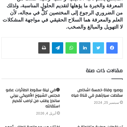
المعرفة والخبرة ما يؤهلها لتقديم الحلول المناسبة، ولذلك
من الضروري الرجوع إلى المختصين كلٌّ في مجاله، لأن
العلم والمعرفة هما السلاح الحقيقي في مواجهة المشكلات
لا التهويل والمبالغ والصخب.
لينكدإن
واتساب
تيلقرام
طباعة
مقالات ذات صلة
روصو: وفاة خمسة اشخاص
🔴في ليلة سقوط الطائرات عضو
سقطت سيارتهم في قناة مياه
مجلس الشيوخ الأمريكي بيرني
ساندرز يطلب من ترامب تقديم
سبتمبر 25, 2024
استقالته
أبريل 4, 2026