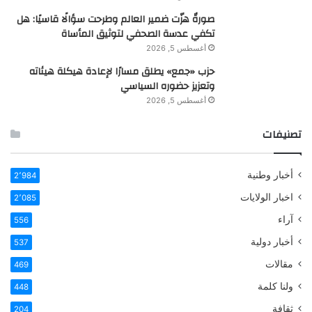
صورةٌ هزّت ضمير العالم وطرحت سؤالًا قاسيًا: هل
تكفي عدسة الصحفي لتوثيق المأساة
أغسطس 5, 2026
حزب «جمع» يطلق مسارًا لإعادة هيكلة هيئاته
وتعزيز حضوره السياسي
أغسطس 5, 2026
تصنيفات
أخبار وطنية
2٬984
اخبار الولايات
2٬085
آراء
556
أخبار دولية
537
مقالات
469
ولنا كلمة
448
ثقافة
204