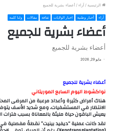
الرئيسية
/
آراء
/
أعضاء بشرية للجميع
آراء
أخبار وطنية
اخبار الولايات
ثقافة
مقالات
ولنا كلمة
أعضاء بشرية للجميع
أعضاء بشرية للجميع
مايو 29, 2026
أعضاء بشرية للجميع
نواكشوط اليوم السابع الموريتاني
هناك أمراض كثيرة وأعداد مرعبة من المرضى المحت
الانتظار في المستشفيات، ومع شديد الأسف يتوف
يعيش الباقون حياة مليئة بالمعاناة بسبب فترات ال
لقد كانت عملية “ديفيد بينيت” نقطةً مفصلية في مج
(Xenotransplantation)، رغم أن ال