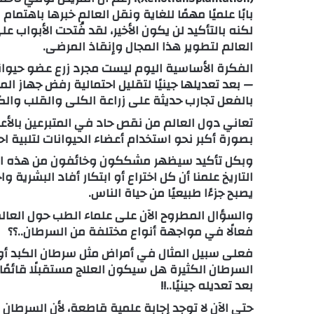
بابًا علميًا مهمًا للغاية ونقل العالم خبرها باهتم
لكنه بالتأكيد لن يكون الأخير، لقد فُتحت الأبواب
العالم لتطوير هذا المجال وإنقاذ المرضى.
الفكرة الأساسية اليوم ليست مجرد زرع عضو حيواني
— بعد تعديلها جينيًا لتقليل احتمالية رفض جهاز ا
بالفعل تجارب حديثة على زراعة الكلى والقلب والكب
تعاني دول العالم من نقص حاد في المتبرعين بالأعض
بصورة أكبر نحو استخدام أعضاء الحيوانات لتلبية 
وبكل تأكيد سيظهر مشككون وخائفون من هذه الطفر
التاريخ علمنا أن كل اختراع أو ابتكار أفاد البشرية 
يصبح جزءًا طبيعيًا من حياة الناس.
والسؤال المطروح الآن على علماء الطب حول العالم،
فعالًا في مواجهة أنواع مختلفة من السرطان..؟؟
فعلى سبيل المثال في أمراض مثل سرطان الكبد أو 
السرطان الكثيرة هل سيكون العلاج مستقبلًا قائم
بعد تعديله جينيًا..!!
حتى الآن لا توجد إجابة علمية قاطعة، لأن السرطان