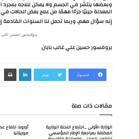
وبعضها ينتشر في الجسم ولا يمكن علاجه بمجرد اس
المعدلة جينيًا جزءًا مهمًا من علاج بعض الحالات في
إنه سؤال مهم، وربما تحمل لنا السنوات القادمة 
بروفيسور حسين علي غ
بروفسور حسين علي غالب بابان
لينكدإن
طباعة
فيسبوك
تويتر
مقالات ذات صلة
الوزارة الأولى _اجتماع اللجنة الوزارية
أوروبا: ارتفاع ع
المكلفة بمراجعة الإطار المؤسسي
موريتانيا
للتكوين المهني والصناعة التقليدية