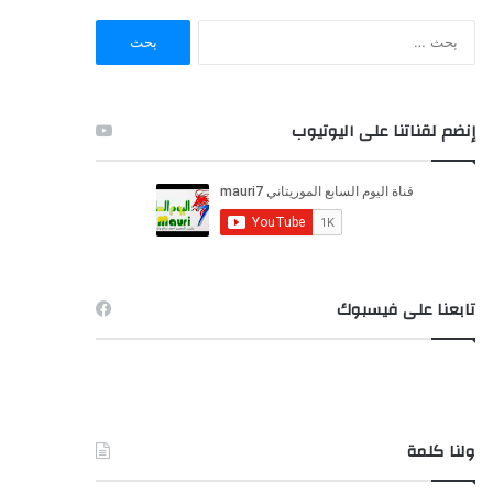
ا
ل
ب
ح
ث
إنضم لقناتنا على اليوتيوب
ع
ن
:
تابعنا على فيسبوك
ولنا كلمة