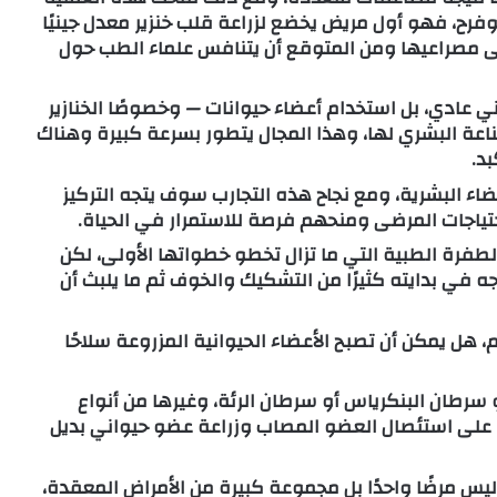
ام وفرح، فهو أول مريض يخضع لزراعة قلب خنزير معدل جينيًا
 على مصراعيها ومن المتوقع أن يتنافس علماء الطب حول
 عادي، بل استخدام أعضاء حيوانات — وخصوصًا الخنازير
لمناعة البشري لها، وهذا المجال يتطور بسرعة كبيرة وهناك
د.
اء البشرية، ومع نجاح هذه التجارب سوف يتجه التركيز
احتياجات المرضى ومنحهم فرصة للاستمرار في الحياة.
ة الطبية التي ما تزال تخطو خطواتها الأولى، لكن
واجه في بدايته كثيرًا من التشكيك والخوف ثم ما يلبث أن
 هل يمكن أن تصبح الأعضاء الحيوانية المزروعة سلاحًا
سرطان البنكرياس أو سرطان الرئة، وغيرها من أنواع
ًا على استئصال العضو المصاب وزراعة عضو حيواني بديل
 ليس مرضًا واحدًا بل مجموعة كبيرة من الأمراض المعقدة،