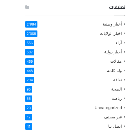
تصنيفات
أخبار وطنية
2٬984
اخبار الولايات
2٬085
آراء
556
أخبار دولية
537
مقالات
469
ولنا كلمة
448
ثقافة
204
الصحة
95
رياضة
55
Uncategorized
23
غير مصنف
12
اتصل بنا
11