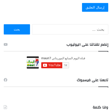
ا
ل
ب
ح
إنضم لقناتنا على اليوتيوب
ث
ع
ن
:
تابعنا على فيسبوك
ولنا كلمة