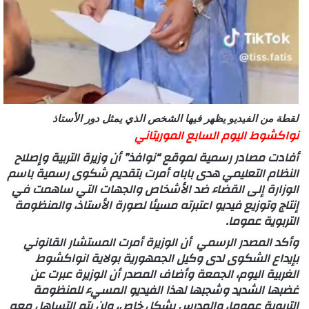
لقطة من الفيديو يظهر فيها الشخص الذي يمثل دور الأستاذ
نواكشوط اليوم السابع الموريتاني
أفادت مصادر رسمية لموقع “نوافذ” أن وزيرة التربية وإصلاح
النظام التعليمي هدى باباه أمرت بتقديم شكوى رسمية باسم
الوزارة إلى القضاء ضد الأشخاص والجهات التي ساهمت في
إنتاج وتوزيع فيديو اعتبرته مسيئا لصورة الأستاذ، والمنظومة
التربوية عموما.
وأكد المصدر الرسمي أن الوزيرة أمرت المستشار القانوني
بإيداع الشكوى لدى وكيل الجمهورية بولاية انواكشوط
الغربية اليوم، الجمعة وأضاف المصدر أن الوزيرة عبرت عن
غضبها الشديد وشجبها لهذا الفيديو المسيء للمنظومة
التربوية عموما، والمدرس بشكل خاص، ولن يتم التساهل معه