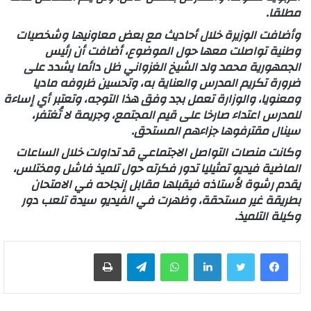
مطلقا.
وأضافت الوزيرة خلال أحاديث مع بعض معاونيها وشخصيات
وطنية تواصلت معها حول الموضوع، أضافت أن رئيس
الجمهورية محمد ولد الشيخ الغزواني ظل دائما يشدد على
ضرورة تكريم المدرس والعناية به، وتحسين ظروفه ماديا
ومعنويا، والوزارة تعمل بجد وفق هذا التوجه، وتعتبر أي إساءة
للمدرس اعتداء صارخا على قيم المجتمع، وجريمة لا تُغتفر،
سينال مقترفوها جزاءهم المستحق.
وكانت منصات التواصل الاجتماعي قد تداولت خلال الساعات
الماضية فيديو تمثيليا تدور فكرته حول تلميذ فاشل ومختلس،
يقدم رشوة لأستاذه فيقبلها مقابل إنجاحه في الامتحان
بطريقة غير مستحقة، وظهرت في الفيديو سيدة تلعب دور
وكيلة التلميذ.
لينكدإن
واتساب
تيلقرام
طباعة