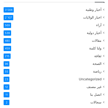
أخبار وطنية
3٬006
اخبار الولايات
2٬107
آراء
569
أخبار دولية
539
مقالات
480
ولنا كلمة
459
ثقافة
215
الصحة
96
رياضة
55
Uncategorized
23
غير مصنف
12
اتصل بنا
11
سجالات
2