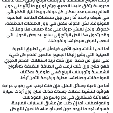
تركيب الألواح الشمسية وتوربينات الرياح، وفق خطة عالمية
مدروسة يتفق عليها الجميع، ويتم توزيع ما يُنتَج على دول
العالم بحسب عدد سكان كل دولة، وربط التيار الكهربائي
في شبكة واحدة تُدار من قِبل منظمات الطاقة العالمية
الموثوقة. لكن الخوف يكمن في بروز الخلافات المختلفة،
خصوصًا ونحن نعيش حروبًا على عدة جبهات هنا وهناك،
وقد يتحول هذا الحل الرائع إلى سلاح بيد بعض الدول التي
تسعى لفرض سيطرتها ونفوذها.
أما الحل الثالث، وهو الأخير، فيتمثل في تطبيق التجربة
الصينية التي يشير إليها الجميع؛ فالصين تقدم كل شيء
على طبق من فضة. فإن كنت تريد استهلاك الفحم الحجري
فهو متاح، وإن كنت ترغب في الطاقة النظيفة كالألواح
الشمسية وتوربينات الرياح فهي متوفرة بمختلف
المواصفات، وصناعتها محلية ورخيصة الثمن أيضًا.
أما من ناحية وسائل النقل، فإن كنت ترغب في ركوب دراجة
هوائية لتنشيط عضلات جسدك فذلك متاح، وإن أردت سيارة
كهربائية فستغرق في بحر واسع من الموديلات
والمواصفات. أما إن كنت من عشاق السيارات الفارهة،
فسوف تجد ما تريده دون تعب أو عناء، فالصين تنتج كل