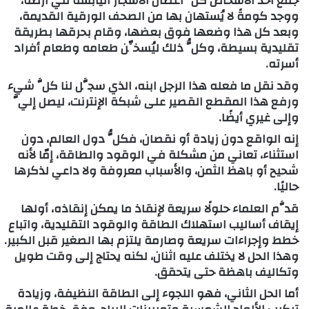
جمعَ أحدُ الأشخاص كلَّ أغصان الأشجار اليابسة في أرضه،
ووجد كومةً لا يُستهان بها من الصحف الورقية القديمة،
وبعد كل هذا وضعها فوق بعضها، وقام بحرقها بطريقة
تقليدية بسيطة، وكلُّ ذلك ليُسخِّن طعامه وطعام أفراد
أسرته.
وقد نقل ما فعله هذا الرجل ابنه، الذي سجَّل لنا كلَّ شيء
ورفع هذا المقطع القصير على شبكة الإنترنت، ليصل إليَّ
وإلى غيري أيضًا.
إنه الواقع دون زيادة أو نقصان، فكلُّ دول العالم، دون
استثناء، تعاني من مشكلة في الوقود والطاقة، إمّا لأنه
شحيح أو باهظ الثمن، والأسباب معروفة ولا داعي لذكرها
حاليًا.
قدَّم العلماء حلولًا سريعة لإنقاذ ما يمكن إنقاذه، أولها
إيقاف أساليب استهلاك الطاقة والوقود التقليدية، واتباع
خطط وإجراءات سريعة وصارمة يلتزم بها الصغير قبل الكبير.
وهذا الحل لا يختلف عليه اثنان، لكنه يحتاج إلى وقت طويل
وتكاليف باهظة حتى يتحقق.
أما الحل الثاني، فهو اللجوء إلى الطاقة النظيفة، وزيادة