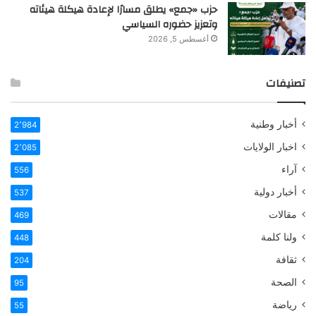
حزب «جمع» يطلق مسارًا لإعادة هيكلة هيئاته
وتعزيز حضوره السياسي
أغسطس 5, 2026
تصنيفات
أخبار وطنية
2٬984
اخبار الولايات
2٬085
آراء
556
أخبار دولية
537
مقالات
469
ولنا كلمة
448
ثقافة
204
الصحة
95
رياضة
55