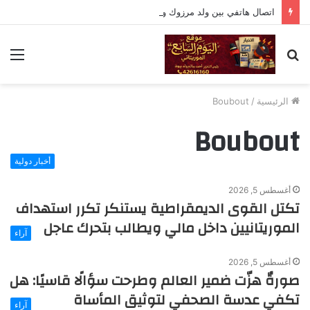
اتصال هاتفي بين ولد مرزوك وعراقجي لبحث التوتر الإقليمي وتعزيز التعاون
بحث
الق
عن
الرئيسية
/
Boubout
Boubout
أخبار دولية
أغسطس 5, 2026
تكتل القوى الديمقراطية يستنكر تكرر استهداف
الموريتانيين داخل مالي ويطالب بتحرك عاجل
آراء
أغسطس 5, 2026
صورةٌ هزّت ضمير العالم وطرحت سؤالًا قاسيًا: هل
تكفي عدسة الصحفي لتوثيق المأساة
آراء