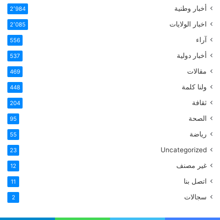
أخبار وطنية
2٬984
اخبار الولايات
2٬085
آراء
556
أخبار دولية
537
مقالات
469
ولنا كلمة
448
ثقافة
204
الصحة
95
رياضة
55
Uncategorized
23
غير مصنف
12
اتصل بنا
11
سجالات
2