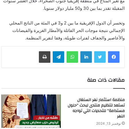
مع تغير المناخ في منطقة إفريقيا جنوب الصحراء، خلال العشر سنوات
المقبلة تقدر بما بين 30 و50 مليار دولار سنويا.
وتخسر أن الدول الإفريقية ما بين 2 و3 في المئة من الناتج المحلي
الإجمالي نتيجة موجات الحر القاتلة والأمطار الغزيرة والفيضانات
والأعاصير والجفاف لفترات طويلة، وفقا لتقرير المنظمة.
لينكدإن
واتساب
تيلقرام
طباعة
مقالات ذات صلة
منظمة استثمار نهر السنغال
تستعد لتنظيم منتدى لبحث “حلول
مستدامة” للتحديات التي تواجه
النهر
نوفمبر 13, 2024