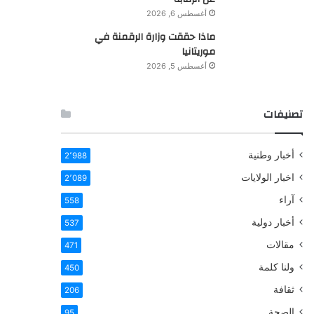
أغسطس 6, 2026
ماذا حققت وزارة الرقمنة في
موريتانيا
أغسطس 5, 2026
تصنيفات
أخبار وطنية
2٬988
اخبار الولايات
2٬089
آراء
558
أخبار دولية
537
مقالات
471
ولنا كلمة
450
ثقافة
206
الصحة
95