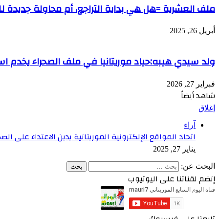
ملف العشرية =هل هي بداية التراجع، أم محاولة جديدة لل
أبريل 26, 2025
ولد سيدي هيبه:حياد موريتانيا في ملف الصحراء يخدم است
فبراير 27, 2026
شاهد أيضاً
إغلاق
آراء
اتحاد المواقع الإلكترونية الموريتانية يدين الاعتداء على ا
يناير 27, 2025
البحث عن:
إنضم لقناتنا على اليوتيوب
تابعنا على فيسبوك