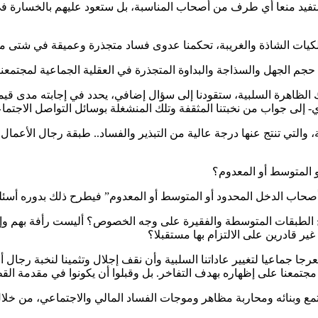
تفيد منعا أي طرف من أصحاب المناسبة، بل ستعود عليهم بالخسارة ف
يات الشاذة والغريبة، تحكمنا عدوى فساد متجذرة وعميقة في شتى مجا
حجم الجهل والسذاجة والبداوة المتجذرة في العقلية الجماعية لمجتمعنا،
 إلى جواب من نخبتنا المثقفة وتلك المنشغلة بوسائل التواصل الاجتما
نة، والتي تنتج عنها درجة عالية من التبذير والفساد.. طبقة رجال الأعم
 المتوسط أو المعدوم؟
” أصحاب الدخل المحدود أو المتوسط أو المعدوم” فيطرح ذلك بدوره أسئ
الح الطبقات المتوسطة والفقيرة على وجه الخصوص؟ أليست رأفة بهم و
 قادرين على الالتزام بها مستقبلا؟
عرجا جماعيا لتغيير عاداتنا السلبية وأن نقف إجلال وتثمينا لنخبة رجال 
جتمعنا على إظهاره بهدف التفاخر. بل وقبلوا أن يكونوا في مقدمة القطا
جتمع وبنائه ومحاربة مظاهر وموجات الفساد المالي والاجتماعي، من خ