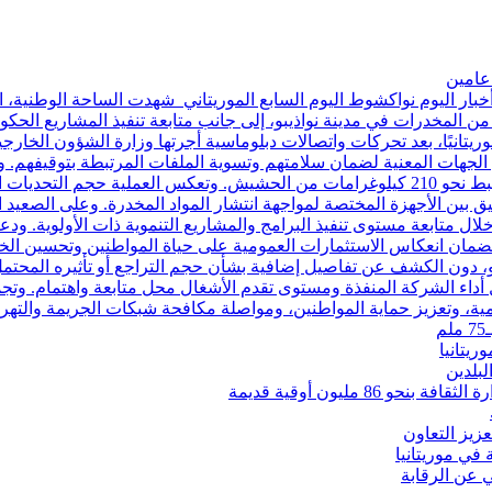
خبار اليوم نواكشوط اليوم السابع الموريتاني شهدت الساحة الوطنية، 
من المخدرات في مدينة نواذيبو، إلى جانب متابعة تنفيذ المشاريع ال
برز التطورات، أُعلن عن إطلاق سراح 18 مواطنًا موريتانيًا، بعد تحركات واتصالات دبلوماسية أجرته
دى الجهات المعنية لضمان سلامتهم وتسوية الملفات المرتبطة بتوقيفهم.
من تفكيك شبكة تنشط في مجال تهريب وترويج المخدرات، وضبط نحو 210 كيلوغرامات من الحش
نسيق بين الأجهزة المختصة لمواجهة انتشار المواد المخدرة. وعلى الصعي
لال متابعة مستوى تنفيذ البرامج والمشاريع التنموية ذات الأولوية. ودعا
ضمان انعكاس الاستثمارات العمومية على حياة المواطنين وتحسين الخد
و، دون الكشف عن تفاصيل إضافية بشأن حجم التراجع أو تأثيره المحت
ل أداء الشركة المنفذة ومستوى تقدم الأشغال محل متابعة واهتمام. وتجم
مية، وتعزيز حماية المواطنين، ومواصلة مكافحة شبكات الجريمة والتهر
يتانيا
لبلدين
 مليون أوقية قديمة
زيز التعاون
لي عن الرقابة