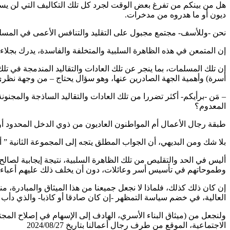
هل من بينكم من تفرغ بعض الوقت لجرد كل تلك التكاليف التي لن يس
ديون أو ما هدروه من مدخرات.
نحن -وللأسف- مجتمع مجبول على التقليد والتنافس الأعمى في المسلك
إن المتمعن في هذه الظاهرة السلبية والمتخلفة والفاسدة، يدرك بجلاء 
أسرة) وأهمية الجهة الصادرين عنها، وهو سؤال يحتاج – من وجهة نظري-
– مَن -برأيكم- أكثر تضررا من تلك العادات والتقاليد الساذجة والمجنو
المعدوم؟
طبقة رجال الأعمال أم المواطنون العاديون من ذوي الدخل المحدود أو
بلا شك ومن البديهي، أن الجواب المطلق يتجه إلى المجموعة الثانية 
أليس في الحد والتقليص من تلك الظاهرة السلبية، نتيجة إيجابية لص
وطموحاتهم في تأسيس أسر وعائلات، دون أن يخلف ذلك عليهم أعباء غير
إن كان ذلك كذلك، فلماذا لا نجعل جميعنا من هذا الميثاق والمبادرة، من
العالية، في خضم سياسة التمظهر -إن كان صادقا أو كاذبا- والذي دأب م
ولنجعل من (ميثاق البناء الأسري، الهادف إلى الإسهام في إصلاح الم
الاجتماعية، الموقع من طرف رجال أعمالنا بتاريخ 2024/08/27