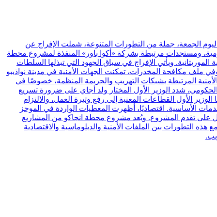
اليوم الجمعة، جملة من التطورات المتنوعة، شملت الإفراج عن
حكومية، ومستجدات مرتبطة بشركة «أكوا باور» المنفذة لمشروع محطة
ا وزارة الشؤون الخارجية الموريتانية. ويأتي الإفراج في سياق الجهود التي تبذلها السلطات
 وفي ملف مكافحة المخدرات، تمكنت الجهات الأمنية في مدينة نواذيبو
يش. وتعكس العملية حجم التحديات الأمنية المرتبطة بشبكات التهريب والجريمة المنظمة، خصوصًا في
د الحكومي، شدد الوزير الأول المختار ولد أجاي على ضرورة تسريع
 الوزير الأول القطاعات المعنية إلى رفع وتيرة العمل، والالتزام
مات الأساسية. اقتصاديًا، أظهرت المعطيات الواردة في الموجز
مل على تقدم المشروع. ويُعد مشروع محطة انجاكو من المشاريع
ع هذه التطورات بين الملفات الأمنية والدبلوماسية والاقتصادية
يب.