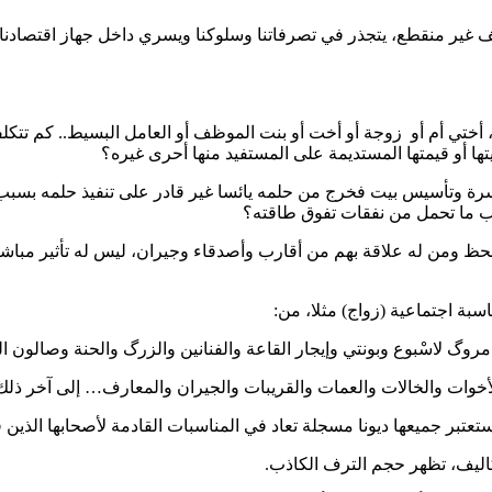
نزيف غير منقطع، يتجذر في تصرفاتنا وسلوكنا ويسري داخل جهاز اقتصادن
أختي أم أو
زوجة أو أخت أو بنت الموظف أو العامل البسيط.. كم تتكلف
يتها أو قيمتها المستديمة على المستفيد منها أحرى غيره؟
سرة وتأسيس بيت فخرج من حلمه يائسا غير قادر على تنفيذ حلمه بسبب ا
سبب ما تحمل من نفقات تفوق طاقته؟
 الحظ ومن له علاقة بهم من أقارب وأصدقاء وجيران، ليس له تأثير مب
سبة اجتماعية (زواج) مثلا، من: