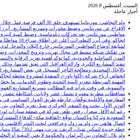
السبت, أغسطس 8 2026
أخبار عاجلة
ولد النجاشي: موريتانيا تستهدف خلق 30 ألف فرصة عمل خلال عامين
الإفراج عن موريتانيين وضبط مخدرات وتسريع المشاريع.. أبرز أ
مواطنين موريتانيين بعد تحركات دبلوماسية، وضبط كمية كبيرة 
انجاكو. وفي أ
لمتابعة أوضاع المواطنين الموريتانيين خارج البلاد، والتدخل ل
المدن الساحلية والحدودية، كما تؤكد أهمية تعزيز الرقابة والت
تنفيذ المشاريع الكبرى وإزالة العراقيل التي تعيق تقدمها، وذلك خ
بالآجال المحددة، ومعالجة التأخر المسجل في بعض المشاريع، ل
انخفاض أرباح شركة «أكوا باور»، المنفذة لمشروع محطة انجاك
المهمة المرتبطة بتعزيز البنية التحتية وتطوير الخدمات، ما يجع
والتنموية، في وقت تتزايد فيه المطالب بتسريع المشاريع العمو
تساقطات مطرية معتبرة تشمل عشر ولايات.. أشكاطة تتصدر بـ75 ملم
المعارضة والأغلبية توقّعان خارطة طريق الحوار السياسي في مور
الوزير الأول يبحث مع السفير الجزائري سبل تعزيز التعاون بين ا
رغم أنه الأقل سعراً.. رفض طعن شركة في صفقة سيارات لوزارة الثقافة بنحو 86
السعودية وتركيا وباكستان توقّع «اتفاقية مكة» للدفاع المشترك
اتصال هاتفي بين ولد مرزوك وعراقجي لبحث التوتر الإقليمي وتع
خطة جديدة لتمكين شباب الريف: تدريب مهني لـ730 شابًا وشابة في موريتانيا
ولد بلال: التعاون بين البرلمان والحكومة لا يعني التبعية أو التخ