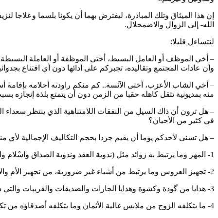
إن هذا الميثاق وتلك المبادرة، ليفترض بهما أن يكونا بلسما وعلاجا ل
الله- إلى الزوال والاضمحلال.
لنتساءل قليلا:
– أخي الموظف أو العامل البسيط، أختي الموظفة أو العاملة البسيطة، 
وأن عادات المجتمع وتقاليده، تجبركم على أدائها دون أي اقتناع بجدوائ
– أخي الشاب الأعزب، أختى الآنسة.. كم منكم راودته أحلامه بإقامة أ
منه بمديونية تثقل كاهله حقبا من الزمن دون أن يتمتع بلذة إنجازه ب
– هل ترون أن ذاك السيل من النفقات اللامتناهية الذي ينتظر سعداء
في كثير من الأحيان؟
– هل تسنى لأحدكم يوما أن يقيم جردا بحجم التكاليف الإجمالية لأي منا
1- المهر وما يرتبط به زوائد مثل (ندوية العقد وندوية الصداق واسْلام وامروگ لاسْبوع وبونتي وإيجار القاعة والفنانين والزرگ والحنة وصالون التجميل والحمام…. إلى آخره مما لا حصر له)
2- تجهيز العروس وما يرتبط من أشياء غير ضرورية، من تجهيز الأم والأخوات والخالات والعمات والقريبات والجيران والمعارف… إلى آخر ذلك.
3- هدايا من گودة وكشوة وهدايا الجارات والصديقات والقريبات والتي ستعتبر جميعها ديونا مسجلة تعاد في المناسبات القادمة لأصحابها الذين قدموها لأهالي العروس.
4- ما يتكلفه الزوج من ملابس غالية الأثمان وما يتكلفه أصدقاؤه من تكاليف، تظهر حجم الترف الكاذب.