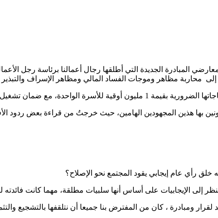
ضي المبادرة الجديدة التي أطلقها رجال أعمالنا برئاسة رجل الأعمال ا
ي إلى محاربة مظاهر وموجات الفساد المالي ومظاهر الإسراف والتبذير وا
نين بها هذين المجهودين الهامين، حيث خرجتُ من قراءة بعض ردود الأفع
خلق رأي عام إيجابي يقود المجتمع نحو الإصلاح؟
 ننظر إلى الإيجابيات على أساس أنها سلبيات مطلقة، مهما كانت فائدته 
قرار ومبادرة ، كان من المفترض بنا جميعا أن نتلقفها بالتشجيع والتثم