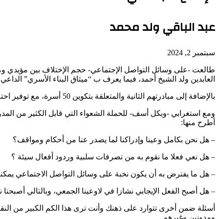
عبد الباقي ولد محمد
سبتمبر 2, 2024
طالعت -على وسائل التواصل الإجتماعي- حجم الإختلاف بين مؤيدي ومعار
العابدين ولد الشيخ أحمد، فيما يعرف ب “ميثاق البناء الأسري” الداع
بالإضافة إلى مبادرتهم الثانية والمتعلقة بتكوين 50 أسرة، مع توفير احتاجاتها الضرورية بقيمة 1 مليون أوقية للأسرة الواحدة، مع ضمان تشغيل طرفيها في القطاع الخاص.
ومع استغرابي -وبكل أسف- للحملة الشعواء التي قابل الكثير من المدو
أطرح منها:
– هل نحن بكامل وعينا وإدراكنا لما يصدر عنا من أحكام ومواقف؟
– هل نعي فعلا ما نقوم به من تصرفات سلبية وردود أفعال سيئة ؟
– هل ما يفترض به أن يكون نخبة على وسائل التواصل الاجتماعي يمكنه 
– هل أصبح الفعل الإيجابي نشازا في لاوعينا الجمعي، وبالتالي أصبحنا
أسئلة ضمن أخرى تتوارد على ذهنك وأنت ترى هذا الكم الكبير من النقد ل
ومدونين وغيرهم..