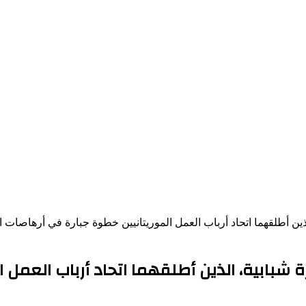
البناء الأسري ومبادرة تأسيس 50 أسرة شبابية، الذين أطلقهما ات