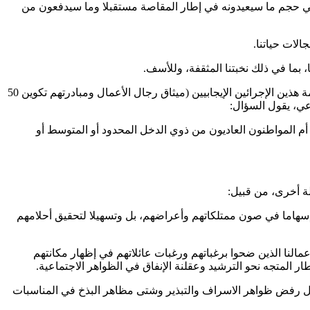
ي حجم ما سيعيدونه في إطار المقاصة مستقبلا وما سيدفعون من
لات حياتنا.
 بما في ذلك نخبتنا المثقفة، وللأسف.
إن تلك المسلمات، بما ينجر عن تلك العادات والتقاليد المندمجة في تلك الظاهرة السلبية، ستقودنا إلى سؤال إضافي، يحدد في إجابته مدى قيمة هذين الإجرائين الإيجابيين (ميثاق رجال الأعمال ومبادرتهم تكوين 50
عي، يقول السؤال:
ال أم المواطنون العاديون من ذوي الدخل المحدود أو المتوسط أو
لة أخرى، من قبيل:
إسهاما في صون ممتلكاتهم وأعراضهم، بل وتسهيلا لتحقيق أحلامهم
أعمالنا الذين ضحوا برغباتهم ورغبات عائلاتهم في إظهار مكانتهم
ر المتجه نحو الترشيد وعقلنة الإنفاق في الظواهر الاجتماعية.
لال رفض ظواهر الاسراف والتبذير وشتى مظاهر البذخ في المناسبات