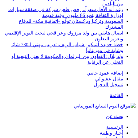
بين البلدين
رغم أنه الأقل سعراً.. رفض طعن شركة في صفقة سيارات
لوزارة الثقافة بنحو 86 مليون أوقية قديمة
السعودية وتركيا وباكستان توقّع «اتفاقية مكة» للدفاع
المشترك
اتصال هاتفي بين ولد مرزوك وعراقجي لبحث التوتر الإقليمي
وتعزيز التعاون
خطة جديدة لتمكين شباب الريف: تدريب مهني لـ730 شابًا
وشابة في موريتانيا
ولد بلال: التعاون بين البرلمان والحكومة لا يعني التبعية أو
التخلي عن الرقابة
إضافة عمود جانبي
مقال عشوائي
تسجيل الدخول
القائمة
بحث عن
الرئيسية
أخبار وطنية