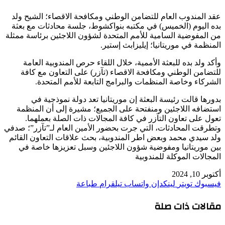
عقد المندوب العام للتضامن الوطني ومكافحة الاقصاء؛ الشيح ولد
بده اليوم (الخميس) في مكتبه بنواكشوط، جلسة محادثات مع بعثة
من المفوضية السامية للأمم المتحدة لشؤون اللاجئين برئاسة ممثلة
المنظمة في موريتانيا؛ إيليزابث إستير.
وأكد ولد بده للبعثة الأممية، خلال اللقاء حرص المندوبية العامة
للتضامن الوطني ومكافحة الاقصاء (تآزر) على التعاون مع كافة
الشركاء وخاصة المنظمات والبرامج التابعة للأمم المتحدة.
بدورها قالت رئيسة البعثة إن موريتانيا تعد دولة نموذجية في
استضافه اللاجئين ومنفتحة على الجميع؛ مشيرة إلى أن المنظمة
تعول على تعاون التآزر في كافة المجالات ذات الصلة بعملهما.
وتطرقت المحادثات، التي جرت بحضور الأمين العام لـ”تآزر”؛ صدفي
ولد سيدي محمد وبعض اطر المندوبية، بحث علاقات التعاون القائم
بين موريتانيا ومفوضية شؤون اللاجئين وسبل تعزيزها خاصة في
المجالات الموكلة للمندوبية
أكتوبر 10, 2024
فيسبوك
تويتر
لينكدإن
واتساب
تيلقرام
طباعة
مقالات ذات صلة