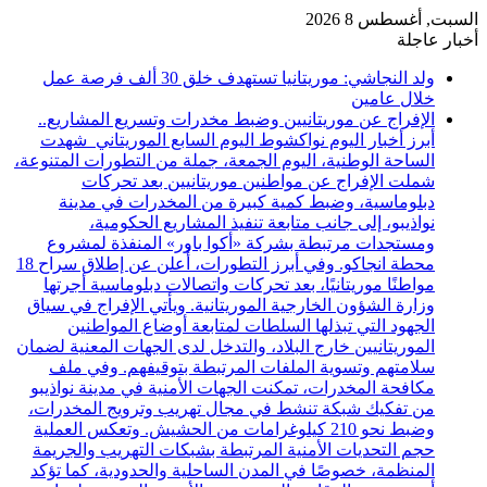
السبت, أغسطس 8 2026
أخبار عاجلة
ولد النجاشي: موريتانيا تستهدف خلق 30 ألف فرصة عمل
خلال عامين
الإفراج عن موريتانيين وضبط مخدرات وتسريع المشاريع..
أبرز أخبار اليوم نواكشوط اليوم السابع الموريتاني شهدت
الساحة الوطنية، اليوم الجمعة، جملة من التطورات المتنوعة،
شملت الإفراج عن مواطنين موريتانيين بعد تحركات
دبلوماسية، وضبط كمية كبيرة من المخدرات في مدينة
نواذيبو، إلى جانب متابعة تنفيذ المشاريع الحكومية،
ومستجدات مرتبطة بشركة «أكوا باور» المنفذة لمشروع
محطة انجاكو. وفي أبرز التطورات، أُعلن عن إطلاق سراح 18
مواطنًا موريتانيًا، بعد تحركات واتصالات دبلوماسية أجرتها
وزارة الشؤون الخارجية الموريتانية. ويأتي الإفراج في سياق
الجهود التي تبذلها السلطات لمتابعة أوضاع المواطنين
الموريتانيين خارج البلاد، والتدخل لدى الجهات المعنية لضمان
سلامتهم وتسوية الملفات المرتبطة بتوقيفهم. وفي ملف
مكافحة المخدرات، تمكنت الجهات الأمنية في مدينة نواذيبو
من تفكيك شبكة تنشط في مجال تهريب وترويج المخدرات،
وضبط نحو 210 كيلوغرامات من الحشيش. وتعكس العملية
حجم التحديات الأمنية المرتبطة بشبكات التهريب والجريمة
المنظمة، خصوصًا في المدن الساحلية والحدودية، كما تؤكد