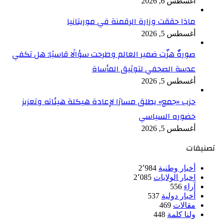
أغسطس 6, 2026
ماذا حققت وزارة الرقمنة في موريتانيا
أغسطس 5, 2026
صورةٌ هزّت ضمير العالم وطرحت سؤالًا قاسيًا: هل تكفي
عدسة الصحفي لتوثيق المأساة
أغسطس 5, 2026
حزب «جمع» يطلق مسارًا لإعادة هيكلة هيئاته وتعزيز
حضوره السياسي
أغسطس 5, 2026
تصنيفات
أخبار وطنية
2٬984
اخبار الولايات
2٬085
آراء
556
أخبار دولية
537
مقالات
469
ولنا كلمة
448