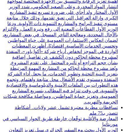
أهمية تعزيز الرقابة والتنسيق بين الأجهزة المختصة لمواجهة
انتشار المواد المخدرة. وعلى الصعيد الحكومي، شدد الوزير
الأول المختار ولد أجاي على ضرورة تسريع تنفيذ المشاريع
الكبرى وإزالة العراقيل التي تعيق تقدمها، وذلك خلال متابعة
مستوى تنفيذ البرامج والمشاريع التنموية ذات الأولوية. ودعا
الوزير الأول القطاعات المعنية إلى رفع وتيرة العمل، والالتزام
بالآجال المحددة، ومعالجة التأخر المسجل في بعض المشاريع،
لضمان انعكاس الاستثمارات العمومية على حياة المواطنين
وتحسين الخدمات الأساسية. اقتصاديًا، أظهرت المعطيات
الواردة في الموجز انخفاض أرباح شركة «أكوا باور»، المنفذة
لمشروع محطة انجاكو، دون الكشف عن تفاصيل إضافية
بشأن حجم التراجع أو تأثيره المحتمل على تقدم المشروع.
ويُعد مشروع محطة انجاكو من المشاريع المهمة المرتبطة
بتعزيز البنية التحتية وتطوير الخدمات، ما يجعل أداء الشركة
المنفذة ومستوى تقدم الأشغال محل متابعة واهتمام. وتجمع
هذه التطورات بين الملفات الأمنية والدبلوماسية والاقتصادية
والتنموية، في وقت تتزايد فيه المطالب بتسريع المشاريع
العمومية، وتعزيز حماية المواطنين، ومواصلة مكافحة شبكات
الجريمة والتهريب.
تساقطات مطرية معتبرة تشمل عشر ولايات.. أشكاطة
تتصدر بـ75 ملم
المعارضة والأغلبية توقّعان خارطة طريق الحوار السياسي في
موريتانيا
الوزير الأول يبحث مع السفير الجزائري سبل تعزيز التعاون