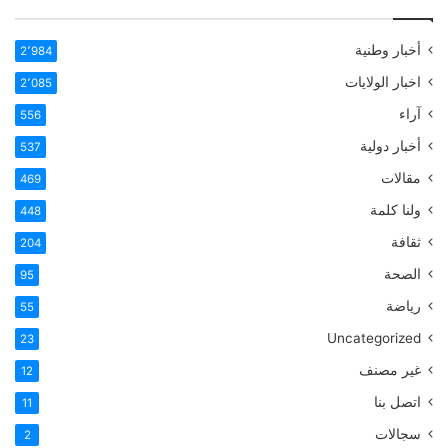
أخبار وطنية
2٬984
اخبار الولايات
2٬085
آراء
556
أخبار دولية
537
مقالات
469
ولنا كلمة
448
ثقافة
204
الصحة
95
رياضة
55
Uncategorized
23
غير مصنف
12
اتصل بنا
11
سجالات
2