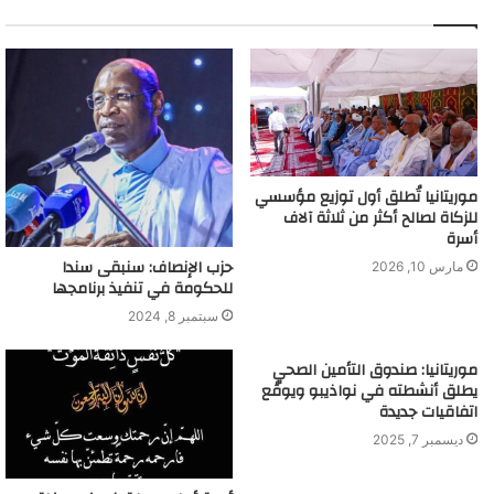
موريتانيا تُطلق أول توزيع مؤسسي
للزكاة لصالح أكثر من ثلاثة آلاف
أسرة
حزب الإنصاف: سنبقى سندا
مارس 10, 2026
للحكومة في تنفيذ برنامجها
سبتمبر 8, 2024
موريتانيا: صندوق التأمين الصحي
يطلق أنشطته في نواذيبو ويوقّع
اتفاقيات جديدة
ديسمبر 7, 2025