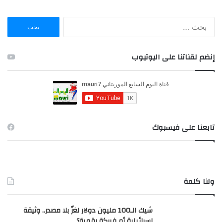
ا
ل
ب
ح
إنضم لقناتنا على اليوتيوب
ث
ع
ن
:
تابعنا على فيسبوك
ولنا كلمة
شيك الـ100 مليون دولار لغزٌ بلا مصدر.. وثيقة
إسرائيلية أم فبركة رقمية؟