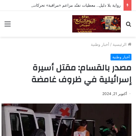
رواية بلا دليل.. معطيات تفنّد مزاعم «مراقبة» تحركات ولد حدمين
بحث
الق
عن
الرئيسية
/
أخبار وطنية
أخبار وطنية
مصدر بالقسام: مقتل أسيرة
إسرائيلية في ظروف غامضة
أكتوبر 21, 2024