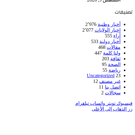
تصنيفات
أخبار وطنية
2٬976
اخبار الولايات
2٬077
آراء
555
أخبار دولية
533
مقالات
468
ولنا كلمة
447
ثقافة
203
الصحة
95
رياضة
55
Uncategorized
23
غير مصنف
12
اتصل بنا
11
سجالات
2
فيسبوك
تويتر
واتساب
تيلقرام
زر الذهاب إلى الأعلى