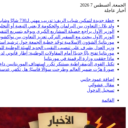
الجمعة, أغسطس 7 2026
أخبار عاجلة
خطة جديدة لتمكين شباب الريف: تدريب مهني لـ730 شابًا وشابة في موريتانيا
ولد بلال: التعاون بين البرلمان والحكومة لا يعني التبعية أو التخ
الوزير الأول يراجع حصيلة المشاريع الكبرى ويوجّه بتسريع التنفي
الوزير الأول يبحث مع السفير التركي تعزيز التعاون بين نواكشو
موريتانيا: الشؤون الإسلامية توحّد خطبة الجمعة حول ترشيد استه
وزير العدل يشرف على تنصيب النقيب الجديد للهيئة الوطنية لل
موريتانيا تفتح بابًا جديدًا أمام المقاولات الوطنية: إطار قانو
ماذا حققت وزارة الرقمنة في موريتانيا
تكتل القوى الديمقراطية يستنكر تكرر استهداف الموريتانيين د
صورةٌ هزّت ضمير العالم وطرحت سؤالًا قاسيًا: هل تكفي عدسة
إضافة عمود جانبي
مقال عشوائي
تسجيل الدخول
القائمة