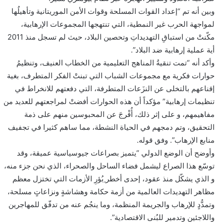
وبين أنه تم “إعداد القوات المسلحة وقوات الأمن الموريتانية وتأهيلُها
لمواجهة الحرب غير النمطية، التي تنتهجها المجموعات الإرهابية،
مكّنتْ من استباقِ التهديداتِ وتحصين البلاد، حيث لم تسجل منذ 2011
أية عملية إرهابية ضد البلاد”.
وأكد أنه “تمت تنقيةُ المناهج التعليمية من الخطاب العنيف، وتنظيمُ
حوارات فكرية مع مجموعات الشباب التي تبنتْ الفكر المتطرف، بغية
إقناعهم بالتخلى عن النزَعات المتطرفة، التي دفعتهم للانخراط في
تنظيمات إرهابية” مؤكداً أن هذه الحوارات أفضتْ لمراجعتهم للعديد من
مفاهيمهم، و على إثر ذلك، أُفْرجَ عن المحبوسين منهم على ذمة
التحقيق، وتم دمجهم في الحياة النشطة، مما ساهم كثيرا في تجفيف
منابع الإرهاب”. وفق قوله.
وأوضح أن الوضع الدولي “يتميز بصراعات جيوسياسية عميقة، وقد
توسّع هذا الصراع ليشمل فضاء الساحل والصحراء، الذي نحن جزء منه،
و الذي يشكّل منذ عقود، إحدى أخطر ِبُؤرِ الأزمات التي تختزل معظم
مظاهر التهديدات العالمية من أزمة حكامة وهشاشةٍ ونزاعاتٍ مسلحة،
وتمدُّدٍ للإرهاب والجريمة المنظمة، وما ينجُم عنه من تدفّق للمهاجرين
واللاجئين وتدميرٍ للبُنى الاقتصادية”.