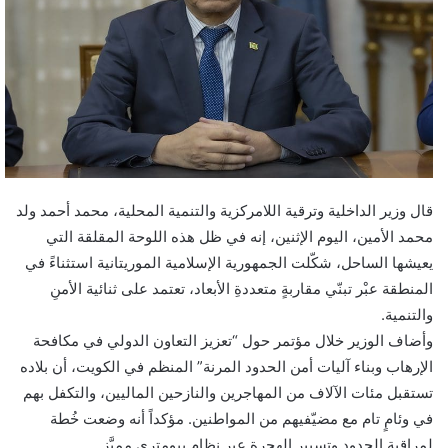
قال وزير الداخلية وترقية اللامركزية والتنمية المحلية، محمد أحمد ولد
محمد الأمين، اليوم الإثنين، إنه في ظل هذه اللوحة المقلقة التي
يعيشها الساحل، شكّلت الجمهورية الإسلامية الموريتانية استثناءً في
المنطقة عبْر تبنّي مقاربةٍ متعددةِ الأبعاد، تعتمد على ثنائية الأمنِ
والتنمية.
وأضاف الوزير خلال مؤتمر حول “تعزيز التعاون الدولي في مكافحة
الإرهاب وبناء آليات أمن الحدود المرنة” المنظم في الكويت، أن بلاده
تستقبل مئات الآلاف من المهاجرين والنازحين الماليين، والتكفل بهم
في وئامٍ تام مع مضيّفيهم من المواطنين. مؤكداً أنه وضعت خُطة
لمراقبة الحدود وتسيير الهجرة عبر نظام بيومتري مميَّز.