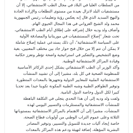
من السلطات العليا في البلاد في مجال الطب الاستشفائي، إلا أن
مستشفيات البلد لاتزال بعيدة من مستوى التطلعات والإرادة الجادة
والنهج السديد الذي قال إنه يعكس رؤية وتعليمات رئيس الجمهورية
محمد ولد الشيخ الغزواني في هذا المجال الحيوي الهام.
وأضاف ولد وديه خلال إشرافه على إطلاق أيام الطب الاستشفائي،
تحت شعار “إصلاح المستشفيات في موريتانيا والمصادقة الأولية
على السياسة الاستشفائية”، أن ذلك يستدعي عملية إصلاح شاملة
لا يمكن أن تتم إلا من خلال فتح حوار جاد بين مختلف المعنيين، بغية
وضع التشخيص والتفكير في استراتيجية واضحة تؤطر وتعزز حكامة
وقيادة المراكز الاستشفائية الوطنية.
وأكد الوزير أن الطب الاستشفائي يشكل إحدى الركائز الأساسية
للمنظومة الصحية في كل بلد، مشيرا إلى أن تشييد المنشآت
الاستشفائية الملبية للمعايير الدولية وتجهيزها بالمعدات المتطورة
وتوفير الطواقم الطبية وشبه الطبية المكونة تكوينا جيدا يعد تحديا
كبيرا لكل الدول وخاصة الدول النامية.
ولفت ولد وديه إلى أن هذا التحدي يتجلى في التكلفة الباهظة
للمنشآت الاستشفائية والمستلزمات والتسيير اليومي لهذه
المنشآت، مشيرا إلى أن الاهتمام بالمراكز الاستشفائية بمستوياتها
الثلاثة وعلى عموم التراب الوطني من أولويات قطاع الصحة،
خاصة إيجاد آليات جديدة للتمويل والتسيير، وتوفير المصادر
البشرية المؤهلة، إضافة لتهيئة ودعم هذه المراكز بالمعدات