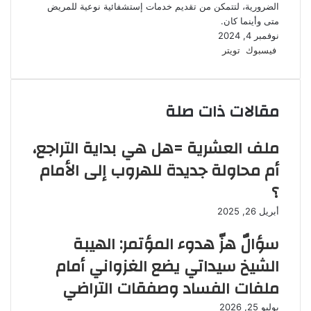
الضرورية، لتتمكن من تقديم خدمات إستشفائية نوعية للمريض
متى وأينما كان.
نوفمبر 4, 2024
فيسبوك
تويتر
ل
و
ت
ط
ي
ا
ي
ب
ن
ت
ل
ا
ك
ق
س
ع
مقالات ذات صلة
د
ا
ر
ة
إ
ا
ب
ن
م
ملف العشرية =هل هي بداية التراجع،
أم محاولة جديدة للهروب إلى الأمام
؟
أبريل 26, 2025
سؤالٌ هزّ هدوء المؤتمر: الهيبة
الشيخ سيداتي يضع الغزواني أمام
ملفات الفساد وصفقات التراضي
يوليو 25, 2026