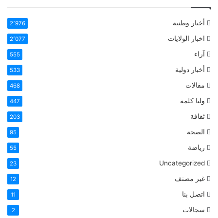
أخبار وطنية
2٬976
اخبار الولايات
2٬077
آراء
555
أخبار دولية
533
مقالات
468
ولنا كلمة
447
ثقافة
203
الصحة
95
رياضة
55
Uncategorized
23
غير مصنف
12
اتصل بنا
11
سجالات
2