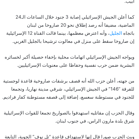
أبيب.
كما أعلن الجيش الإسرائيلي إصابة 3 جنود خلال الساعات الـ24
الماضية، مضيفا أنه رصد إطلاق نحو 20 صاروخا من لبنان
باتجاه
الجليل
، وأنه اعترض معظمها، بينما قالت القناة 12 الإسرائيلية
إن صاروخا سقط على منزل في معالوت ترشيحا بالجليل الغربي.
ويواجه الجيش الإسرائيلي اتهامات محلية بإخفاء حصيلة أكبر لخسائره
البشرية ضمن حرب نفسية وحفاظا على معنويات الإسرائيليين.
من جهته، أعلن حزب الله أنه قصف برشقات صاروخية قاعدة لوجستية
للفرقة “146” في الجيش الإسرائيلي، شرقي مدينة نهاريا، وتجمعا
للجنود في مستوطنة سعسع، إضافة إلى قصفه مستوطنة كفار فراديم.
وقال الحزب إن مقاتليه استهدفوا بالصواريخ تجمعا للقوات الإسرائيلية
شرق بلدة مارون الراس، في جنوب لبنان.
وبث الحزب صورا قال إنها لاستهداف قاعدة “تل نوف” الجوية، التابعة