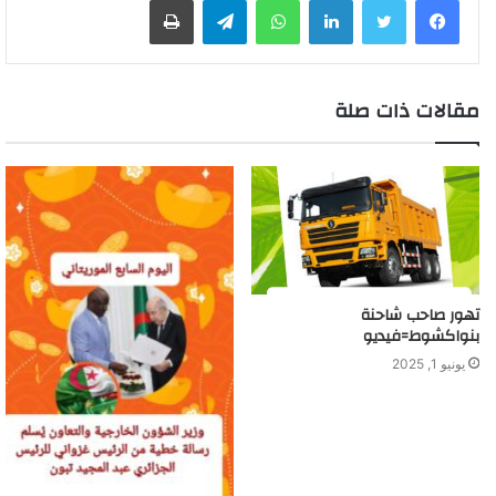
مقالات ذات صلة
تهور صاحب شاحنة
بنواكشوط=فيديو
يونيو 1, 2025