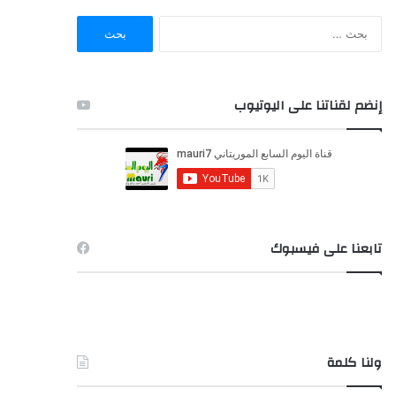
ا
ل
ب
ح
ث
إنضم لقناتنا على اليوتيوب
ع
ن
:
تابعنا على فيسبوك
ولنا كلمة