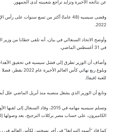
عن نتائجه الأخيرة وتزايد تراجع شعبيته لدى الجمهور.
وقضى سيسيه (48 عاما) أكثر من تسع سنوات على ر
2022.
وأوضح الاتحاد السنغالي في بيان، أنه تلقى خطابا من وزير 
في 31 أغسطس الماضي.
وأضاف أن الوزير تطرق إلى فشل سيسيه في تحقيق الأهداف ال
وبلوغ ربع نهائي كأس 
للعبة (فيفا).
وتابع أن الوزير الذي يشغل منصبه منذ أبريل الماضي علل أيض
الكاميرون، على حساب مصر بركلات الترجيح، بعد وصولها إلى نهائي المسابقة القارية
كما قاد “أسود التيرانغا” في آخر نسختين لكأس العالم في