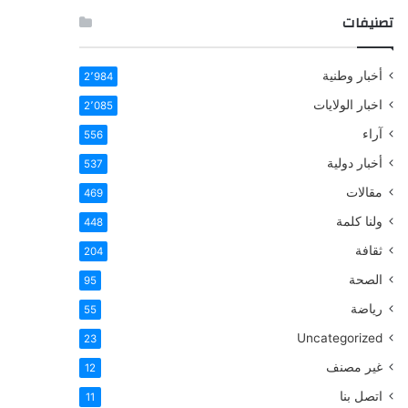
تصنيفات
أخبار وطنية
2٬984
اخبار الولايات
2٬085
آراء
556
أخبار دولية
537
مقالات
469
ولنا كلمة
448
ثقافة
204
الصحة
95
رياضة
55
Uncategorized
23
غير مصنف
12
اتصل بنا
11