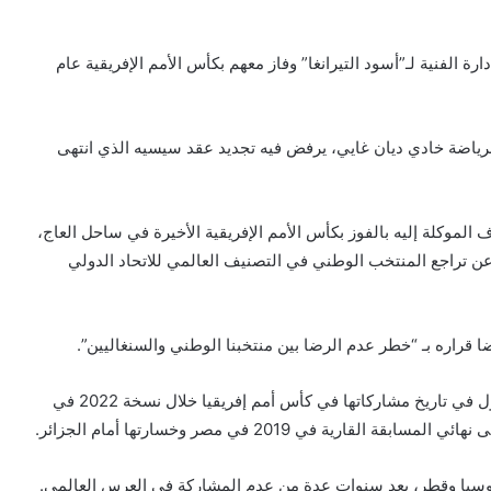
أس الإدارة الفنية لـ”أسود التيرانغا” وفاز معهم بكأس الأمم الإفريقية عام
الرياضة خادي ديان غايي، يرفض فيه تجديد عقد سيسيه الذي انتهى
موكلة إليه بالفوز بكأس الأمم الإفريقية الأخيرة في ساحل العاج،
العالم الأخيرة عام 2022 بقطر، فضلا عن تراجع المنتخب الوطني في التصنيف العالمي للاتحاد الدولي
ا قراره بـ “خطر عدم الرضا بين منتخبنا الوطني والسنغاليين”.
وتسلم سيسيه مهامه في 2015، وقاد السنغال إلى لقبها الأول في تاريخ مشاركاتها في كأس أمم إفريقيا خلال نسخة 2022 في
 في 2019 في مصر وخسارتها أمام الجزائر.
 روسيا وقطر، بعد سنوات عدة من عدم المشاركة في العرس العالمي.