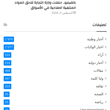
بالفيديو.. حملات وزارة التجارة تلاحق المواد
المنتهية الصلاحية في الأسواق
أغسطس 5, 2026
تصنيفات
أخبار وطنية
2٬976
اخبار الولايات
2٬077
آراء
555
أخبار دولية
533
مقالات
468
ولنا كلمة
447
ثقافة
203
الصحة
95
رياضة
55
Uncategorized