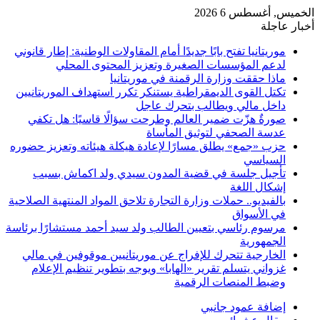
الخميس, أغسطس 6 2026
أخبار عاجلة
موريتانيا تفتح بابًا جديدًا أمام المقاولات الوطنية: إطار قانوني
لدعم المؤسسات الصغيرة وتعزيز المحتوى المحلي
ماذا حققت وزارة الرقمنة في موريتانيا
تكتل القوى الديمقراطية يستنكر تكرر استهداف الموريتانيين
داخل مالي ويطالب بتحرك عاجل
صورةٌ هزّت ضمير العالم وطرحت سؤالًا قاسيًا: هل تكفي
عدسة الصحفي لتوثيق المأساة
حزب «جمع» يطلق مسارًا لإعادة هيكلة هيئاته وتعزيز حضوره
السياسي
تأجيل جلسة في قضية المدون سيدي ولد اكماش بسبب
إشكال اللغة
بالفيديو.. حملات وزارة التجارة تلاحق المواد المنتهية الصلاحية
في الأسواق
مرسوم رئاسي بتعيين الطالب ولد سيد أحمد مستشارًا برئاسة
الجمهورية
الخارجية تتحرك للإفراج عن موريتانيين موقوفين في مالي
غزواني يتسلم تقرير «الهابا» ويوجه بتطوير تنظيم الإعلام
وضبط المنصات الرقمية
إضافة عمود جانبي