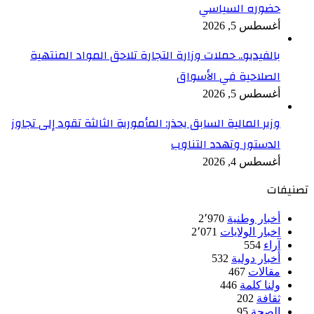
حضوره السياسي
أغسطس 5, 2026
بالفيديو.. حملات وزارة التجارة تلاحق المواد المنتهية
الصلاحية في الأسواق
أغسطس 5, 2026
وزير المالية السابق يحذر: المأمورية الثالثة تقود إلى تجاوز
الدستور وتهدد التناوب
أغسطس 4, 2026
تصنيفات
أخبار وطنية
2٬970
اخبار الولايات
2٬071
آراء
554
أخبار دولية
532
مقالات
467
ولنا كلمة
446
ثقافة
202
الصحة
95