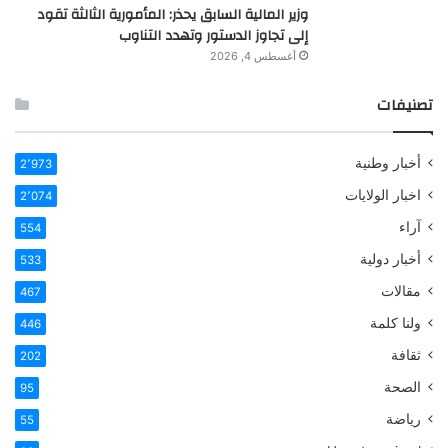
وزير المالية السابق يحذر: المأمورية الثالثة تقود
إلى تجاوز الدستور وتهدد التناوب
أغسطس 4, 2026
تصنيفات
أخبار وطنية
2٬973
اخبار الولايات
2٬074
آراء
554
أخبار دولية
533
مقالات
467
ولنا كلمة
446
ثقافة
202
الصحة
95
رياضة
55