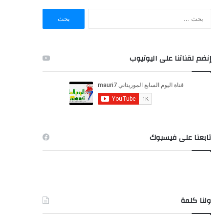
ا
ل
ب
ح
ث
إنضم لقناتنا على اليوتيوب
ع
ن
:
تابعنا على فيسبوك
ولنا كلمة