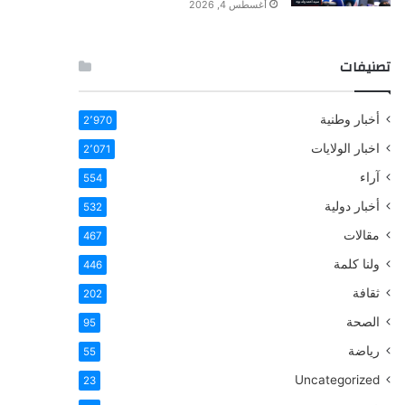
أغسطس 4, 2026
تصنيفات
أخبار وطنية
2٬970
اخبار الولايات
2٬071
آراء
554
أخبار دولية
532
مقالات
467
ولنا كلمة
446
ثقافة
202
الصحة
95
رياضة
55
Uncategorized
23