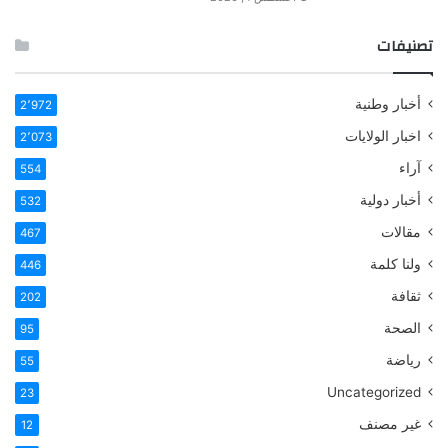
تصنيفات
أخبار وطنية
2٬972
اخبار الولايات
2٬073
آراء
554
أخبار دولية
532
مقالات
467
ولنا كلمة
446
ثقافة
202
الصحة
95
رياضة
55
Uncategorized
23
غير مصنف
12