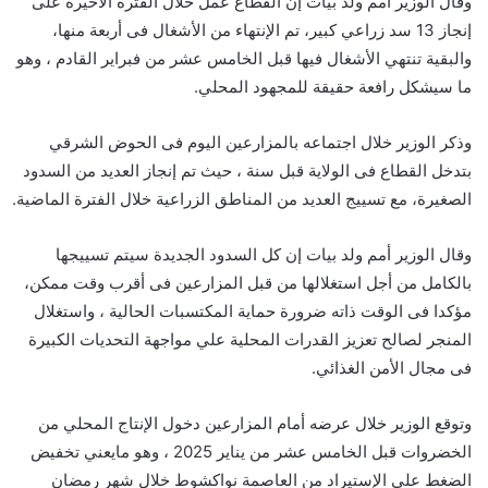
وقال الوزير أمم ولد بيات إن القطاع عمل خلال الفترة الأخيرة على
إنجاز 13 سد زراعي كبير، تم الإنتهاء من الأشغال فى أربعة منها،
والبقية تنتهي الأشغال فيها قبل الخامس عشر من فبراير القادم ، وهو
ما سيشكل رافعة حقيقة للمجهود المحلي.
وذكر الوزير خلال اجتماعه بالمزارعين اليوم فى الحوض الشرقي
بتدخل القطاع فى الولاية قبل سنة ، حيث تم إنجاز العديد من السدود
الصغيرة، مع تسييج العديد من المناطق الزراعية خلال الفترة الماضية.
وقال الوزير أمم ولد بيات إن كل السدود الجديدة سيتم تسييجها
بالكامل من أجل استغلالها من قبل المزارعين فى أقرب وقت ممكن،
مؤكدا فى الوقت ذاته ضرورة حماية المكتسبات الحالية ، واستغلال
المنجر لصالح تعزيز القدرات المحلية علي مواجهة التحديات الكبيرة
فى مجال الأمن الغذائي.
وتوقع الوزير خلال عرضه أمام المزارعين دخول الإنتاج المحلي من
الخضروات قبل الخامس عشر من يناير 2025 ، وهو مايعني تخفيض
الضغط على الإستيراد من العاصمة نواكشوط خلال شهر رمضان