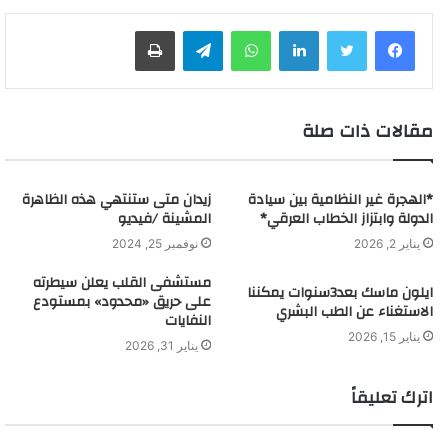
لينكدإن
واتساب
تيلقرام
طباعة
مقالات ذات صلة
*الهجرة غير النظامية بين سيادة
زيدان متى ستنتهي هذه الظاهرة
الدولة وابتزاز الخطاب العرقي*
المشينة /فيديو
يناير 2, 2026
نوفمبر 25, 2024
مستشفى القلب يعلن سيطرته
ايلون ماسك بعد3سنوات يمكننا
على حريق «محدود» بمستودع
الاستغناء عن الطب البشري
النفايات
يناير 15, 2026
يناير 31, 2026
اترك تعليقاً