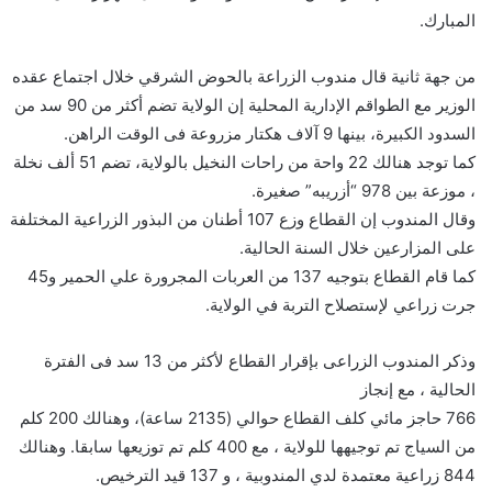
المبارك.
من جهة ثانية قال مندوب الزراعة بالحوض الشرقي خلال اجتماع عقده
الوزير مع الطواقم الإدارية المحلية إن الولاية تضم أكثر من 90 سد من
السدود الكبيرة، بينها 9 آلاف هكتار مزروعة فى الوقت الراهن.
كما توجد هنالك 22 واحة من راحات النخيل بالولاية، تضم 51 ألف نخلة
، موزعة بين 978 “أزريبه” صغيرة.
وقال المندوب إن القطاع وزع 107 أطنان من البذور الزراعية المختلفة
على المزارعين خلال السنة الحالية.
كما قام القطاع بتوجيه 137 من العربات المجرورة علي الحمير و45
جرت زراعي لإستصلاح التربة في الولاية.
وذكر المندوب الزراعى بإقرار القطاع لأكثر من 13 سد فى الفترة
الحالية ، مع إنجاز
766 حاجز مائي كلف القطاع حوالي (2135 ساعة)، وهنالك 200 كلم
من السياج تم توجيهها للولاية ، مع 400 كلم تم توزيعها سابقا. وهنالك
844 زراعية معتمدة لدي المندوبية ، و 137 قيد الترخيص.