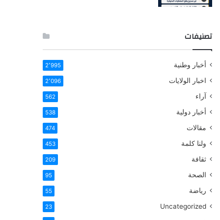
تصنيفات
أخبار وطنية
2٬995
اخبار الولايات
2٬096
آراء
562
أخبار دولية
538
مقالات
474
ولنا كلمة
453
ثقافة
209
الصحة
95
رياضة
55
Uncategorized
23