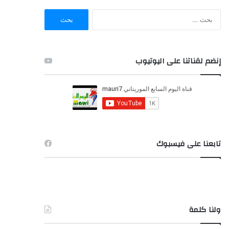
ا
ل
ب
ح
ث
إنضم لقناتنا على اليوتيوب
ع
ن
:
تابعنا على فيسبوك
ولنا كلمة