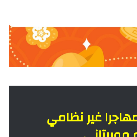
اجرا غير نظامي
م موريتاني