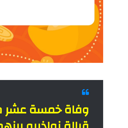
وفاة خمسة عشر مه
قبالة نواذيبو بينه