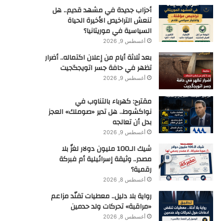
أحزاب جديدة في مشهد قديم.. هل
تنعش التراخيص الأخيرة الحياة
السياسية في موريتانيا؟
أغسطس 9, 2026
بعد ثلاثة أيام من إعلان اكتماله.. أضرار
تظهر في حافة جسر اتويجگجيت
أغسطس 9, 2026
مقترح: كهرباء بالتناوب في
نواكشوط.. هل تدير «صوملك» العجز
بدل أن تعالجه
أغسطس 9, 2026
شيك الـ100 مليون دولار لغزٌ بلا
مصدر.. وثيقة إسرائيلية أم فبركة
رقمية؟
أغسطس 8, 2026
رواية بلا دليل.. معطيات تفنّد مزاعم
«مراقبة» تحركات ولد حدمين
أغسطس 8, 2026