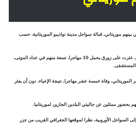
نهم موريتاني، قبالة سواحل مدينة نواذيبو الموريتانية، حسب
وقال المراسل نقلا عن مصادر رسمية، إن السلطات بنواذيبو، عثرت على زورق يحمل 39 مهاجرا، تسعة منهم في عداد الموتى،
ى المستشفى.
ر الموريتاني، وفاة خمسة عشر مهاجرا، نتيجة الإعياء، دون أن يعثر
بحضور ممثلين عن جاليتي البلدين الجارين لموريتانيا.
 إلى السواحل الأوروبية، نظرا لموقعها الجغرافي القريب من جزر