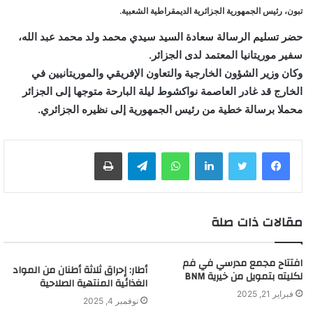
تبون، رئيس الجمهورية الجزائرية الديمقراطية الشعبية.
حضر تسليم الرسالة سعادة السيد سيدي محمد ولد محمد عبد الله،
سفير موريتانيا المعتمد لدى الجزائر.
وكان وزير الشؤون الخارجية والتعاون الإفريقي والموريتانيين في
الخارج قد غادر العاصمة نواكشوط ليلة البارحة متوجها إلى الجزائر
محملا برسالة خطية من رئيس الجمهورية إلى نظيره الجزائري.
لينكدإن
واتساب
تيلقرام
طباعة
مقالات ذات صلة
افتتاح مجمع مدرسي في فم
أطار: إحراق ثلاثة أطنان من المواد
لكليته بتمويل من خيرية BNM
الغذائية المنتهية الصلاحية
فبراير 21, 2025
نوفمبر 4, 2025