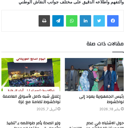
والتفهم واطلاعه الدقيق على مختلف جوانب النقاش الوطني
لينكدإن
واتساب
تيلقرام
طباعة
مقالات ذات صلة
رئيس الجمهورية يعود إلى
إغلاق شبه كامل لأسواق العاصمة
نواكشوط
نواكشوط تضامنا مع غزة
يناير 18, 2026
أبريل 7, 2025
حول الاشتباه في عدم
وزير الصحة يأمر طواقمه بـ”تنفيذ