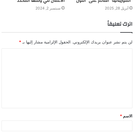
“الموريتانية” القائم على “اللون”
الأعمال في وقتها المحدد”
أبريل 28, 2025
سبتمبر 2, 2024
اترك تعليقاً
لن يتم نشر عنوان بريدك الإلكتروني.
الحقول الإلزامية مشار إليها بـ
*
ا
ل
ت
ع
ل
ي
ق
الاسم
*
*