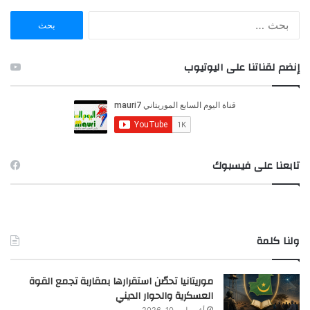
ا
ل
ب
ح
إنضم لقناتنا على اليوتيوب
ث
ع
ن
:
تابعنا على فيسبوك
ولنا كلمة
موريتانيا تحصّن استقرارها بمقاربة تجمع القوة
العسكرية والحوار الديني