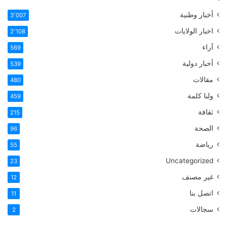
أخبار وطنية
3٬007
اخبار الولايات
2٬108
آراء
569
أخبار دولية
539
مقالات
480
ولنا كلمة
459
ثقافة
215
الصحة
96
رياضة
55
Uncategorized
23
غير مصنف
12
اتصل بنا
11
سجالات
2