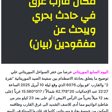
مكان قارب غرق
في حادث بحري
ويبحث عن
مفقودين (بيان)
اليوم السابع الموريتاني
حرصا من خفر السواحل الموريتاني علي
توضيح ما يتعلق بحادثة الاصطدام بين سفينة الصيد الموريتانية “تفرة
2” والقارب “فو يوان.6076 الذي وقع ليلة 10 أبريل 2025 الساعة
22:27 عند الإحداثيات 20°42.778 شمالاً / 017°15.580 غرباً (على
بعد 12 ميلاً بحرياً من الرأس الابيض ) أي على بعد 23 كيلو متر من
شاطئ انواذيبو مما أدى للاسف الشديد الى غرق القارب وطاقمه
المكون من خمسة بحارة موريتانين كانوا قد غادروا الميناء في اليوم