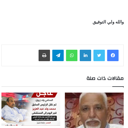
والله ولي التوفيق
لينكدإن
واتساب
تيلقرام
طباعة
مقالات ذات صلة