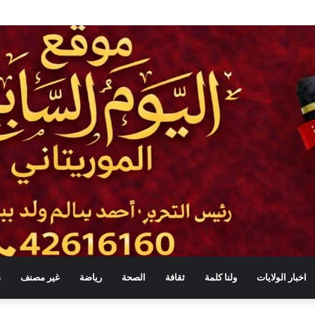
ب مهني لـ730 شابًا وشابة في موريتانيا
اخبار الولايات
ولنا كلمة
ثقافة
الصحة
رياضة
غير مصنف
s