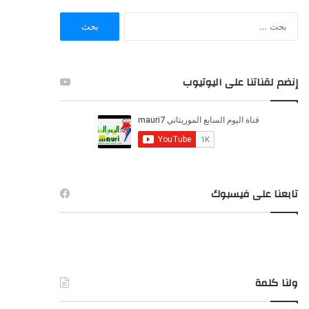
ا
ل
ب
ح
ث
إنضم لقناتنا على اليوتيوب
ع
ن
:
تابعنا على فيسبوك
ولنا كلمة