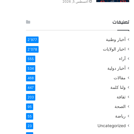
أغسطس 5, 2026
تصنيفات
أخبار وطنية
2٬977
اخبار الولايات
2٬078
آراء
555
أخبار دولية
534
مقالات
468
ولنا كلمة
447
ثقافة
203
الصحة
95
رياضة
55
Uncategorized
23