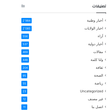
تصنيفات
أخبار وطنية
2٬984
اخبار الولايات
2٬085
آراء
556
أخبار دولية
537
مقالات
469
ولنا كلمة
448
ثقافة
204
الصحة
95
رياضة
55
Uncategorized
23
غير مصنف
12
اتصل بنا
11