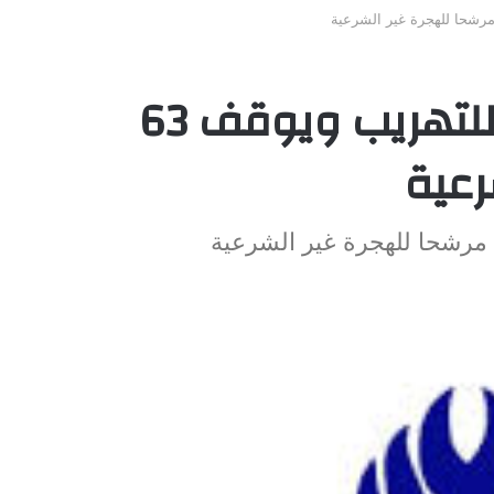
الدرك يفكك شبكتين للتهريب ويوقف 63
رعية