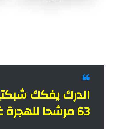
الدرك يفكك شبكتي
63 مرشحا للهجرة غير الشرعية