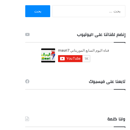
ا
ل
ب
ح
ث
إنضم لقناتنا على اليوتيوب
ع
ن
:
تابعنا على فيسبوك
ولنا كلمة