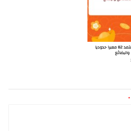
وزارة الداخلية تعتمد 82 معبرا حدوديا
والبضائع
*