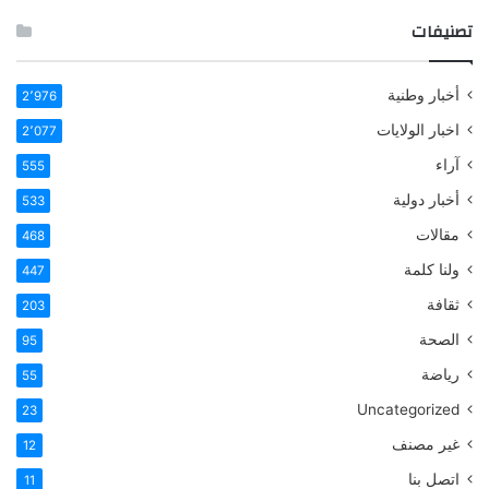
تصنيفات
أخبار وطنية
2٬976
اخبار الولايات
2٬077
آراء
555
أخبار دولية
533
مقالات
468
ولنا كلمة
447
ثقافة
203
الصحة
95
رياضة
55
Uncategorized
23
غير مصنف
12
اتصل بنا
11