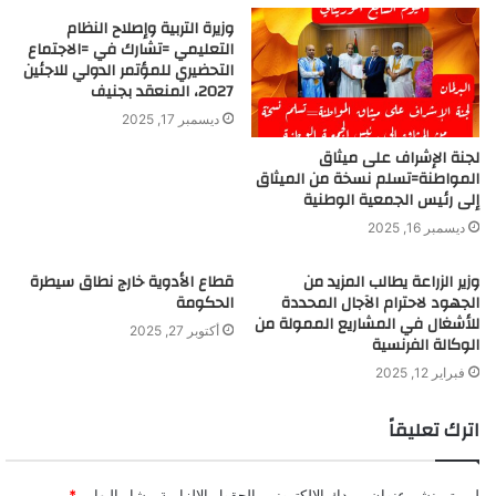
وزيرة التربية وإصلاح النظام
التعليمي =تشارك في =الاجتماع
التحضيري للمؤتمر الدولي للاجئين
2027، المنعقد بجنيف
ديسمبر 17, 2025
لجنة الإشراف على ميثاق
المواطنة=تسلم نسخة من الميثاق
إلى رئيس الجمعية الوطنية
ديسمبر 16, 2025
وزير الزراعة يطالب المزيد من
قطاع الأدوية خارج نطاق سيطرة
الجهود لاحترام الآجال المحددة
الحكومة
للأشغال في المشاريع الممولة من
أكتوبر 27, 2025
الوكالة الفرنسية
فبراير 12, 2025
اترك تعليقاً
لن يتم نشر عنوان بريدك الإلكتروني.
الحقول الإلزامية مشار إليها بـ
*