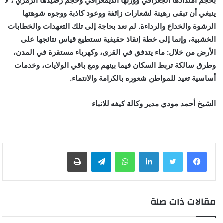
بحجم امتدادها الجغرافي ووزنها الديمغرافي وحجم رصيدها الرمزي ، لا
ينبغي أن تبقى رهينة لشعارات زائفة ووعود كاذبة ووجوه شوهتها
الرشوة والخداع والرداءة. لم نعد بحاجة إلى تلك التعهدات والخطابات
الخشبية، وإنما إلى خطة إنقاذ حقيقية نستطيع قياس نتائجها على
الأرض من خلال: ماء يتدفق في القرى، وكهرباء مستقرة في المدن،
وطرق سالكة تربط السكان فيما بينهم ومع باقي الولايات، وخدمات
أساسية تعيد للمواطن شعوره بالكرامة والانتماء.
الشيخ أحمد مودي مدير وكالة كيفه للانباء
لينكدإن
واتساب
تيلقرام
طباعة
مقالات ذات صلة