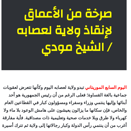
صرخة من الأعماق
لإنقاذ ولاية لعصابه
/ الشيخ مودي
اليوم السابع الموريتاني
تبدو ولاية لعصابه اليوم وكأنها تتعرض لعقوبات
جماعية بالغة القساوة؛ فعلى الرغم من أن رئيس الجمهورية هو أحد
أبنائها وإليها ينتمي وزراء وسفراء ومسؤولون كبار في القطاعين العام
والخاص، فإن سكانها ما يزالون يعيشون على هامش الوعود بلا ماء ولا
كهرباء ولا طرق وبلا خدمات صحية وتعليمية ذات مصداقية. فأية مفارقة
أغرب من أن ينتمي رأس الدولة وكبار رجالاتها إلى ولاية ثم تترك أسيرة