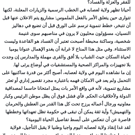
للفقر والعزلة والفساد؟
أحيانا تظهر ولاية لعصابه في الخطب الرسمية والزيارات المعلنة، لكنها
تتوارى حين يتعلق الأمر بالفعل الملموس: مشاريع يتم الاعلان عنها قبل
أن تتبخر، خطط تنموية ترسم على الورق قبل أن تضيع في دهاليز
النسيان، مسؤولون محليون لا يرون في مناصبهم سوى غنيمة
شخصية، وساكنة محبطة أصبحت تعتبر أن الفساد هو القاعدة وليست
الاستثناء. وفي مثل هذا المناخ لا غرابة أن يغدو الإهمال عنوانا يوميا
لحياة السكان حيث الشباب بلا أفق والقرى مهملة والمدارس إن وجدت
بلا تجهيزات والمراكز الصحية والمستشفيات في أوضاع يرثى لها.
إن ما نشاهده اليوم في ولاية لعصابه، أصبح أكثر من قدرة ساكنيها على
التحمل ولم يعد في الامكان فهمه باعتباره مجرد تقصير إداري أو تعثر
مشاريع تنموية، لأنه في واقع الأمر بات يمثل امتحانا حاسما لمصداقية
الدولة ولأخلاقيات الحكم. فأي فشل فوق أن يظل موطن الرئيس وكبار
معاونيه ورجال أعماله يرزح تحت كل هذا القدر من العطش والحرمان
والتهميش؟ وأية ثقة يمكن أن تبقى في حكومة تظل تعهداتها وخططها
قاصرة عن أن تنعكس على أبسط تفاصيل الحياة اليومية؟
لقد غدا إنقاذ ولاية لعصابه اليوم واجبا وطنيا لا يقبل التأجيل، فولاية