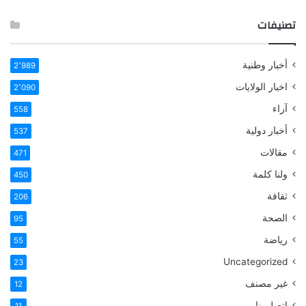
تصنيفات
أخبار وطنية
2٬989
اخبار الولايات
2٬090
آراء
558
أخبار دولية
537
مقالات
471
ولنا كلمة
450
ثقافة
206
الصحة
95
رياضة
55
Uncategorized
23
غير مصنف
12
اتصل بنا
11