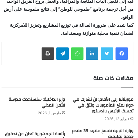
فيه إلى تفعيل آليات المتابعة والمراقبة، والعمل بروح الفريق الواحد،
من أجل ترجمة برنامج “طموحي للوطن” إلى نتائج ملموسة على أرض
الواقع.
كما شدد على ضرورة العدالة في توزيع المشاريع وتعزيز اللامركزية
لضمان تنمية محلية متوازنة ومستدامة.
لينكدإن
واتساب
تيلقرام
طباعة
مقالات ذات صلة
موريتانيا إلى الأمام: لن نشارك في
وزير الداخلية: سنستحدث مدرسة
حوار يفتح المأموريات ونثق في
للأمن المدني
تمسك الرئيس بالدستور
مارس 1, 2026
فبراير 12, 2026
وزارة التربية تفسخ عقود 39 مقدم
رئاسة الجمهورية تعلن عن تحقيق
خدمة تعليمية