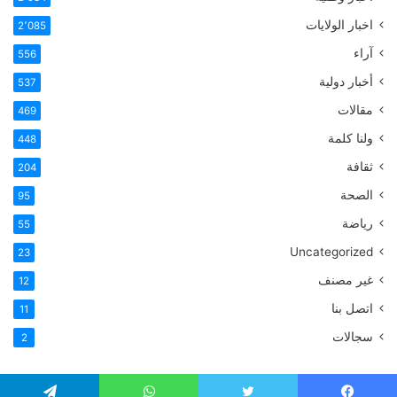
اخبار الولايات
2٬085
آراء
556
أخبار دولية
537
مقالات
469
ولنا كلمة
448
ثقافة
204
الصحة
95
رياضة
55
Uncategorized
23
غير مصنف
12
اتصل بنا
11
سجالات
2