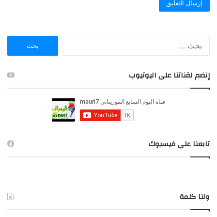
ا
ل
ب
ح
إنضم لقناتنا على اليوتيوب
ث
ع
ن
:
تابعنا على فيسبوك
ولنا كلمة