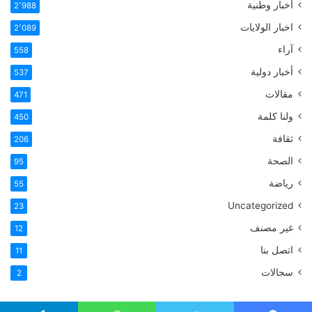
أخبار وطنية
2٬988
اخبار الولايات
2٬089
آراء
558
أخبار دولية
537
مقالات
471
ولنا كلمة
450
ثقافة
206
الصحة
95
رياضة
55
Uncategorized
23
غير مصنف
12
اتصل بنا
11
سجالات
2