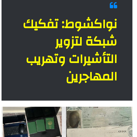
نواكشوط: تفكيك
شبكة لتزوير
التأشيرات وتهريب
المهاجرين