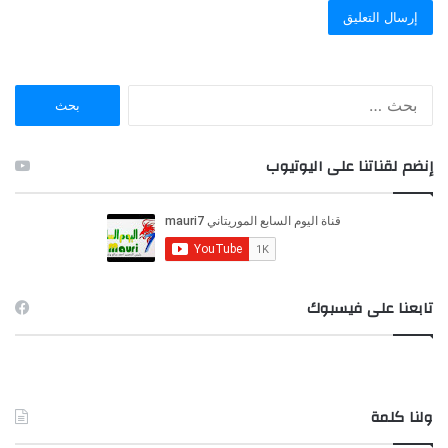
ا
ل
ب
ح
إنضم لقناتنا على اليوتيوب
ث
ع
ن
:
تابعنا على فيسبوك
ولنا كلمة