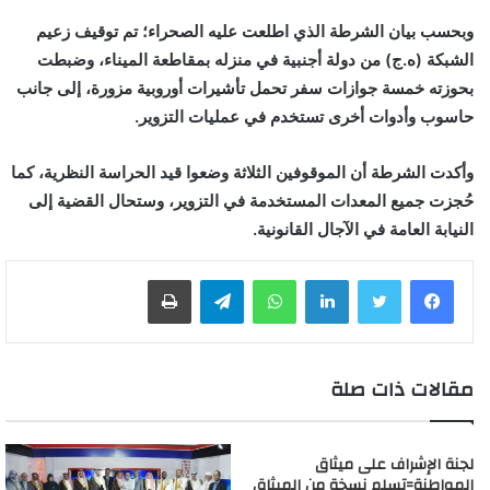
وبحسب بيان الشرطة الذي اطلعت عليه الصحراء؛ تم توقيف زعيم
الشبكة (ه.ج) من دولة أجنبية في منزله بمقاطعة الميناء، وضبطت
بحوزته خمسة جوازات سفر تحمل تأشيرات أوروبية مزورة، إلى جانب
حاسوب وأدوات أخرى تستخدم في عمليات التزوير.
وأكدت الشرطة أن الموقوفين الثلاثة وضعوا قيد الحراسة النظرية، كما
حُجزت جميع المعدات المستخدمة في التزوير، وستحال القضية إلى
النيابة العامة في الآجال القانونية.
لينكدإن
واتساب
تيلقرام
طباعة
مقالات ذات صلة
لجنة الإشراف على ميثاق
المواطنة=تسلم نسخة من الميثاق