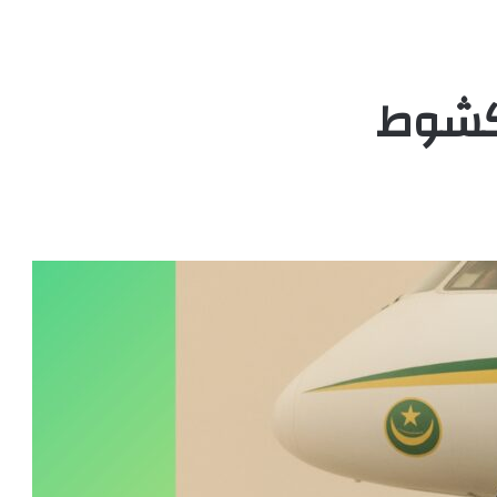
اكشوط