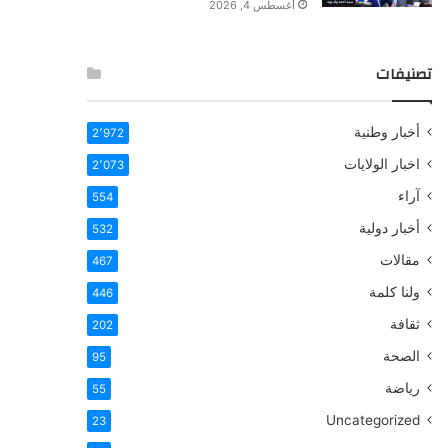
أغسطس 4, 2026
تصنيفات
أخبار وطنية
2٬972
اخبار الولايات
2٬073
آراء
554
أخبار دولية
532
مقالات
467
ولنا كلمة
446
ثقافة
202
الصحة
95
رياضة
55
Uncategorized
23