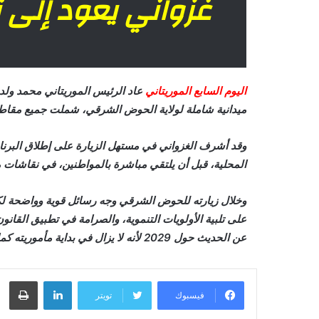
غزواني يعود إلى
اليوم السابع الموريتاني
عاد الرئيس الموريتاني محمد ولد ا
ميدانية شاملة لولاية الحوض الشرقي، شملت جميع مقاطع
وقد أشرف الغزواني في مستهل الزيارة على إطلاق البرنام
المحلية، قبل أن يلتقي مباشرة بالمواطنين، في نقاشات م
وخلال زيارته للحوض الشرقي وجه رسائل قوية وواضحة لك
على تلبية الأولويات التنموية، والصرامة في تطبيق القانون
عن الحديث حول 2029 لأنه لا يزال في بداية مأموريته كما قال في خطاب تمبدغه.
لينكدإن
طباعة
فيسبوك
تويتر