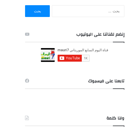
ا
ل
ب
ح
ث
إنضم لقناتنا على اليوتيوب
ع
ن
:
تابعنا على فيسبوك
ولنا كلمة