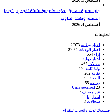
أغسطس 5, 2026
وزير المالية السابق يحذر: المأمورية الثالثة تقود إلى تجاوز
الدستور وتهدد التناوب
أغسطس 4, 2026
تصنيفات
أخبار وطنية
2٬973
اخبار الولايات
2٬074
آراء
554
أخبار دولية
533
مقالات
467
ولنا كلمة
446
ثقافة
202
الصحة
95
رياضة
55
Uncategorized
23
غير مصنف
12
اتصل بنا
11
سجالات
2
فيسبوك
تويتر
واتساب
تيلقرام