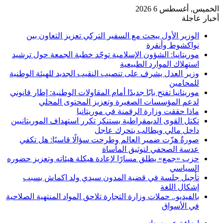
الخميس, أغسطس 6 2026
أخبار عاجلة
الوزير الأول يبحث مع السفير التركي تعزيز التعاون بين
نواكشوط وأنقرة
موريتانيا: الشؤون الإسلامية توحّد خطبة الجمعة حول ترشيد
استهلاك الموارد الطبيعية
وزير العدل يشرف على تنصيب النقيب الجديد للهيئة الوطنية
للمحامين
موريتانيا تفتح بابًا جديدًا أمام المقاولات الوطنية: إطار قانوني
لدعم المؤسسات الصغيرة وتعزيز المحتوى المحلي
ماذا حققت وزارة الرقمنة في موريتانيا
تكتل القوى الديمقراطية يستنكر تكرر استهداف الموريتانيين
داخل مالي ويطالب بتحرك عاجل
صورةٌ هزّت ضمير العالم وطرحت سؤالًا قاسيًا: هل تكفي
عدسة الصحفي لتوثيق المأساة
حزب «جمع» يطلق مسارًا لإعادة هيكلة هيئاته وتعزيز حضوره
السياسي
تأجيل جلسة في قضية المدون سيدي ولد اكماش بسبب
إشكال اللغة
بالفيديو.. حملات وزارة التجارة تلاحق المواد المنتهية الصلاحية
في الأسواق