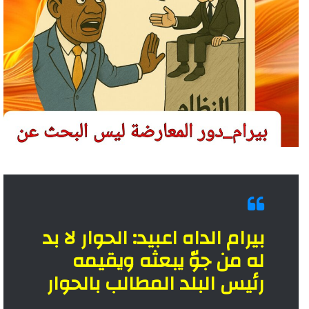
بيرام الداه اعبيد: الحوار لا بد
له من جوّ يبعثه ويقيمه
رئيس البلد المطالب بالحوار