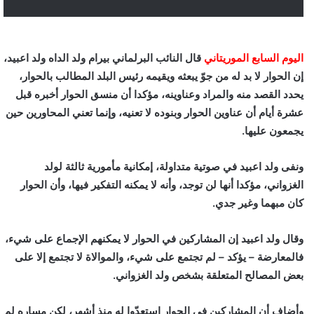
اليوم السابع الموريتاني
قال النائب البرلماني بيرام ولد الداه ولد اعبيد،
إن الحوار لا بد له من جوّ يبعثه ويقيمه رئيس البلد المطالب بالحوار،
يحدد القصد منه والمراد وعناوينه، مؤكدا أن منسق الحوار أخبره قبل
عشرة أيام أن عناوين الحوار وبنوده لا تعنيه، وإنما تعني المحاورين حين
يجمعون عليها.
ونفى ولد اعبيد في صوتية متداولة، إمكانية مأمورية ثالثة لولد
الغزواني، مؤكدا أنها لن توجد، وأنه لا يمكنه التفكير فيها، وأن الحوار
كان مبهما وغير جدي.
وقال ولد اعبيد إن المشاركين في الحوار لا يمكنهم الإجماع على شيء،
فالمعارضة – يؤكد – لم تجتمع على شيء، والموالاة لا تجتمع إلا على
بعض المصالح المتعلقة بشخص ولد الغزواني.
وأضاف أن المشاركين في الحوار استعدّوا له منذ أشهر، لكن مساره لم