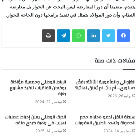
يتقدم، مضيفا أن دور المعارضة ليس البحث عن الحوار بل معارضة
النظام، وأن دور الموالاة يتمثل في تنفيذ برامجها دون الحاجة للحوار.
لينكدإن
واتساب
تيلقرام
طباعة
مقالات ذات صلة
الغزواني والمأمورية الثالثة: رفضٌ
الرباط الوطني وجمعية مؤاخاة
دستوري… أم بابٌ لم يُغلق نهائيًا؟
يوقعان اتفاقيات تنفيذ مشاريع
بغزة
يوليو 26, 2026
نوفمبر 22, 2024
سلطة النقل تدعو لاحترام حجم
الدرك الوطني يعلن إحباط عمليات
الحمولة وتهدد بتطبيق العقوبات
تهريب في ولاية كيدي ماغه
سبتمبر 14, 2024
نوفمبر 14, 2025