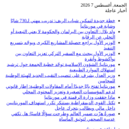
الجمعة, أغسطس 7 2026
أخبار عاجلة
خطة جديدة لتمكين شباب الريف: تدريب مهني لـ730 شابًا
وشابة في موريتانيا
ولد بلال: التعاون بين البرلمان والحكومة لا يعني التبعية أو
التخلي عن الرقابة
الوزير الأول يراجع حصيلة المشاريع الكبرى ويوجّه بتسريع
التنفيذ
الوزير الأول يبحث مع السفير التركي تعزيز التعاون بين
نواكشوط وأنقرة
موريتانيا: الشؤون الإسلامية توحّد خطبة الجمعة حول ترشيد
استهلاك الموارد الطبيعية
وزير العدل يشرف على تنصيب النقيب الجديد للهيئة الوطنية
للمحامين
موريتانيا تفتح بابًا جديدًا أمام المقاولات الوطنية: إطار قانوني
لدعم المؤسسات الصغيرة وتعزيز المحتوى المحلي
ماذا حققت وزارة الرقمنة في موريتانيا
تكتل القوى الديمقراطية يستنكر تكرر استهداف الموريتانيين
داخل مالي ويطالب بتحرك عاجل
صورةٌ هزّت ضمير العالم وطرحت سؤالًا قاسيًا: هل تكفي
عدسة الصحفي لتوثيق المأساة