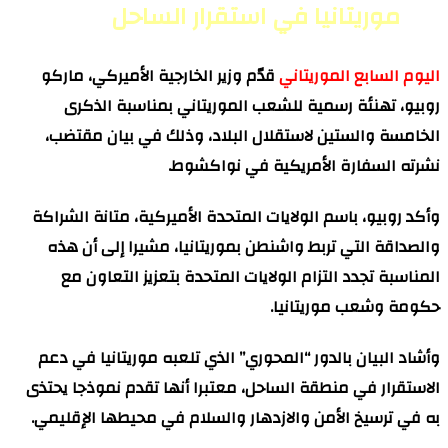
موريتانيا في استقرار الساحل
اليوم السابع الموريتاني
قدّم وزير الخارجية الأميركي، ماركو
روبيو، تهنئة رسمية للشعب الموريتاني بمناسبة الذكرى
الخامسة والستين لاستقلال البلاد، وذلك في بيان مقتضب،
نشرته السفارة الأمريكية في نواكشوط.
وأكد روبيو، باسم الولايات المتحدة الأميركية، متانة الشراكة
والصداقة التي تربط واشنطن بموريتانيا، مشيرا إلى أن هذه
المناسبة تجدد التزام الولايات المتحدة بتعزيز التعاون مع
حكومة وشعب موريتانيا.
وأشاد البيان بالدور “المحوري” الذي تلعبه موريتانيا في دعم
الاستقرار في منطقة الساحل، معتبرا أنها تقدم نموذجا يحتذى
به في ترسيخ الأمن والازدهار والسلام في محيطها الإقليمي.