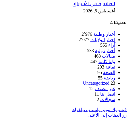
الصلاحية في الأسواق
أغسطس 5, 2026
تصنيفات
أخبار وطنية
2٬976
اخبار الولايات
2٬077
آراء
555
أخبار دولية
533
مقالات
468
ولنا كلمة
447
ثقافة
203
الصحة
95
رياضة
55
Uncategorized
23
غير مصنف
12
اتصل بنا
11
سجالات
2
فيسبوك
تويتر
واتساب
تيلقرام
زر الذهاب إلى الأعلى