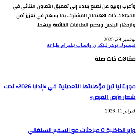
وأعرب روبيو عن تطلع بلاده إلى تعميق التعاون الثنائي في
المجالات ذات الاهتمام المشترك، بما يسهم في تعزيز أمن
وازدهار البلدين ويدعم العلاقات القائمة بينهما.
نوفمبر 29, 2025
فيسبوك
تويتر
لينكدإن
واتساب
تيلقرام
طباعة
مقالات ذات صلة
موريتانيا تبرز مؤهلاتها التعدينية في «إندابا 2026» تحت
شعار «أرض الفرص»
فبراير 11, 2026
وزير الداخلية ٥ مباحثات مع السفير السنغالي