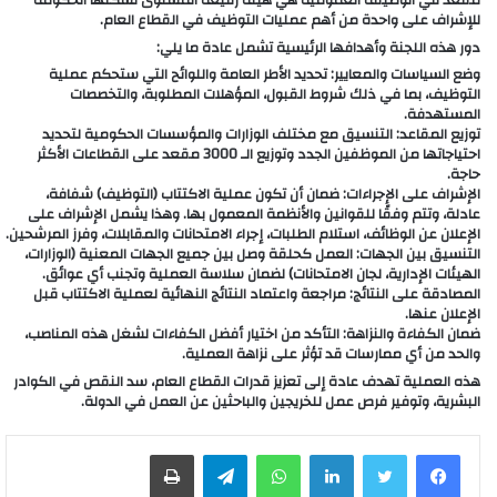
مقعد في الوظيفة العمومية هي هيئة رفيعة المستوى تشكلها الحكومة
للإشراف على واحدة من أهم عمليات التوظيف في القطاع العام.
دور هذه اللجنة وأهدافها الرئيسية تشمل عادة ما يلي:
وضع السياسات والمعايير: تحديد الأطر العامة واللوائح التي ستحكم عملية
التوظيف، بما في ذلك شروط القبول، المؤهلات المطلوبة، والتخصصات
المستهدفة.
توزيع المقاعد: التنسيق مع مختلف الوزارات والمؤسسات الحكومية لتحديد
احتياجاتها من الموظفين الجدد وتوزيع الـ 3000 مقعد على القطاعات الأكثر
حاجة.
الإشراف على الإجراءات: ضمان أن تكون عملية الاكتتاب (التوظيف) شفافة،
عادلة، وتتم وفقًا للقوانين والأنظمة المعمول بها. وهذا يشمل الإشراف على
الإعلان عن الوظائف، استلام الطلبات، إجراء الامتحانات والمقابلات، وفرز المرشحين.
التنسيق بين الجهات: العمل كحلقة وصل بين جميع الجهات المعنية (الوزارات،
الهيئات الإدارية، لجان الامتحانات) لضمان سلاسة العملية وتجنب أي عوائق.
المصادقة على النتائج: مراجعة واعتماد النتائج النهائية لعملية الاكتتاب قبل
الإعلان عنها.
ضمان الكفاءة والنزاهة: التأكد من اختيار أفضل الكفاءات لشغل هذه المناصب،
والحد من أي ممارسات قد تؤثر على نزاهة العملية.
هذه العملية تهدف عادة إلى تعزيز قدرات القطاع العام، سد النقص في الكوادر
البشرية، وتوفير فرص عمل للخريجين والباحثين عن العمل في الدولة.
لينكدإن
واتساب
تيلقرام
طباعة