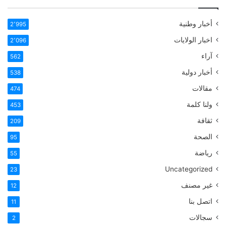
أخبار وطنية
2٬995
اخبار الولايات
2٬096
آراء
562
أخبار دولية
538
مقالات
474
ولنا كلمة
453
ثقافة
209
الصحة
95
رياضة
55
Uncategorized
23
غير مصنف
12
اتصل بنا
11
سجالات
2