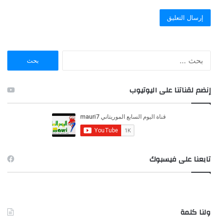
ا
ل
ب
ح
إنضم لقناتنا على اليوتيوب
ث
ع
ن
:
تابعنا على فيسبوك
ولنا كلمة