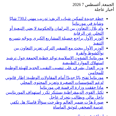
الجمعة, أغسطس 7 2026
أخبار عاجلة
خطة جديدة لتمكين شباب الريف: تدريب مهني لـ730 شابًا
وشابة في موريتانيا
ولد بلال: التعاون بين البرلمان والحكومة لا يعني التبعية أو
التخلي عن الرقابة
الوزير الأول يراجع حصيلة المشاريع الكبرى ويوجّه بتسريع
التنفيذ
الوزير الأول يبحث مع السفير التركي تعزيز التعاون بين
نواكشوط وأنقرة
موريتانيا: الشؤون الإسلامية توحّد خطبة الجمعة حول ترشيد
استهلاك الموارد الطبيعية
وزير العدل يشرف على تنصيب النقيب الجديد للهيئة الوطنية
للمحامين
موريتانيا تفتح بابًا جديدًا أمام المقاولات الوطنية: إطار قانوني
لدعم المؤسسات الصغيرة وتعزيز المحتوى المحلي
ماذا حققت وزارة الرقمنة في موريتانيا
تكتل القوى الديمقراطية يستنكر تكرر استهداف الموريتانيين
داخل مالي ويطالب بتحرك عاجل
صورةٌ هزّت ضمير العالم وطرحت سؤالًا قاسيًا: هل تكفي
عدسة الصحفي لتوثيق المأساة