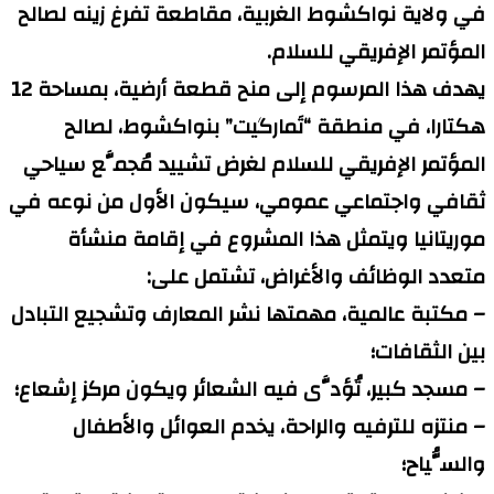
في ولاية نواكشوط الغربية، مقاطعة تفرغ زينه لصالح
المؤتمر الإفريقي للسلام.
يهدف هذا المرسوم إلى منح قطعة أرضية، بمساحة 12
هكتارا، في منطقة “تَمارگيت” بنواكشوط، لصالح
المؤتمر الإفريقي للسلام لغرض تشييد مُجمَّع سياحي
ثقافي واجتماعي عمومي، سيكون الأول من نوعه في
موريتانيا ويتمثل هذا المشروع في إقامة منشأة
متعدد الوظائف والأغراض، تشتمل على:
– مكتبة عالمية، مهمتها نشر المعارف وتشجيع التبادل
بين الثقافات؛
– مسجد كبير، تُؤدَّى فيه الشعائر ويكون مركز إشعاع؛
– منتزه للترفيه والراحة، يخدم العوائل والأطفال
والسُّياح؛