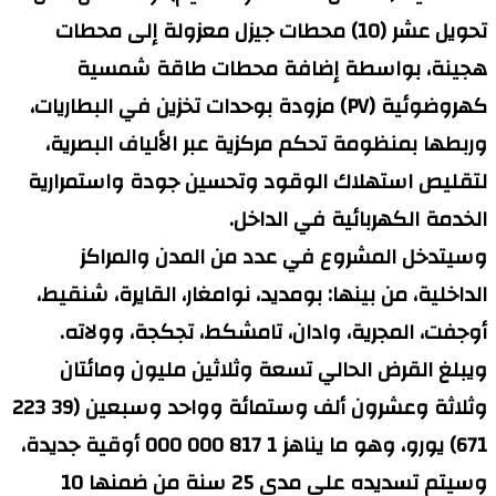
تحويل عشر (10) محطات جيزل معزولة إلى محطات
هجينة، بواسطة إضافة محطات طاقة شمسية
كهروضوئية (PV) مزودة بوحدات تخزين في البطاريات،
وربطها بمنظومة تحكم مركزية عبر الألياف البصرية،
لتقليص استهلاك الوقود وتحسين جودة واستمرارية
الخدمة الكهربائية في الداخل.
وسيتدخل المشروع في عدد من المدن والمراكز
الداخلية، من بينها: بومديد، نوامغار، القايرة، شنقيط،
أوجفت، المجرية، وادان، تامشكط، تجكجة، وولاته.
ويبلغ القرض الحالي تسعة وثلاثين مليون ومائتان
وثلاثة وعشرون ألف وستمائة وواحد وسبعين (39 223
671) يورو، وهو ما يناهز 1 817 000 000 أوقية جديدة،
وسيتم تسديده على مدى 25 سنة من ضمنها 10