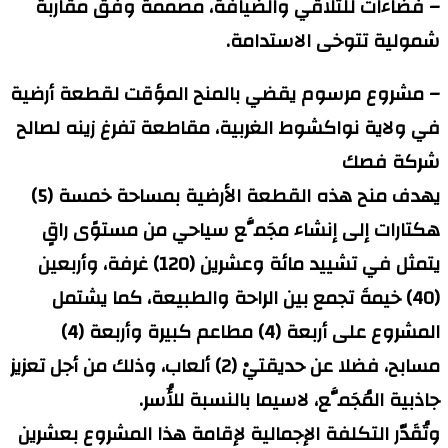
– فضاءات للتلاقي والضيافة، مصممة وفق مقاربة
شمولية تتوخى الاستدامة.
– مشروع مرسوم يقضي بالمنح المؤقت لقطعة أرضية
في ولاية نواكشوط الغربية، مقاطعة تفرغ زينه لصالح
شركة فصك
يهدف منح هذه القطعة الأرضية بمساحة خمسة (5)
هكتارات إلى إنشاء مجَمَّع سياحي من مستوًى راقٍ
يتمثل في تشييد مائة وعشرين (120) غرفة، وأربعين
(40) خيمةَ تجمع بين الراحة والطبيعة، كما يشتمل
المشروع على أربعة (4) مطاعم كبيرة وأربعة (4)
مسابح، فضلا عن حديقتيْ (2) ألعاب، وذلك من أجل تعزيز
جاذبية المُجَمَّع، لاسيما بالنسبة للأُسر.
وتُقَدّر التكلفة الإجمالية لإقامة هذا المشروع بعشرين