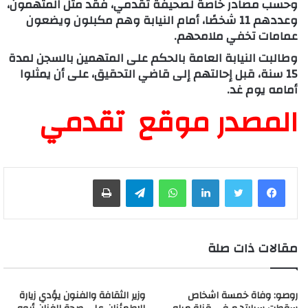
وحسب مصادر خاصة لصحيفة تقدمي، فقد مثل المتهمون،
وعددهم 11 شخصًا، أمام النيابة وهم مكبلون ويضعون
عمامات تخفي ملامحهم.
وطالبت النيابة العامة بالحكم على المتهمين بالسجن لمدة
15 سنة، قبل إحالتهم إلى قاضي التحقيق، على أن يمثلوا
أمامه يوم غد.
المصدر موقع تقدمي
لينكدإن
واتساب
تيلقرام
طباعة
مقالات ذات صلة
روصو: وفاة خمسة اشخاص
وزير الثقافة والفنون يؤدي زيارة