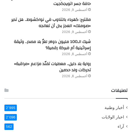
حافة جسر اتويجگجيت
أغسطس 9, 2026
مقترح: كهرباء بالتناوب في نواكشوط.. هل تدير
«صوملك» العجز بدل أن تعالجه
أغسطس 9, 2026
شيك الـ100 مليون دولار لغزٌ بلا مصدر.. وثيقة
إسرائيلية أم فبركة رقمية؟
أغسطس 8, 2026
رواية بلا دليل.. معطيات تفنّد مزاعم «مراقبة»
تحركات ولد حدمين
أغسطس 8, 2026
تصنيفات
أخبار وطنية
2٬995
اخبار الولايات
2٬096
آراء
562